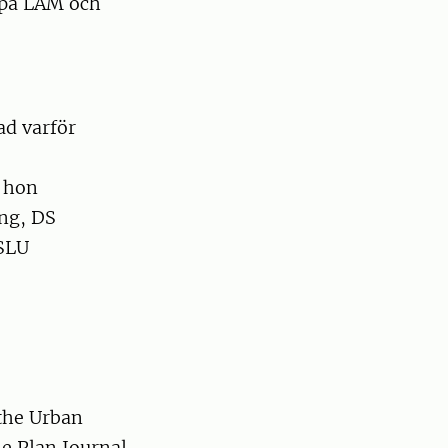
 på LAM och
ad varför
 hon
ing, DS
 SLU
the Urban
e Plan Journal