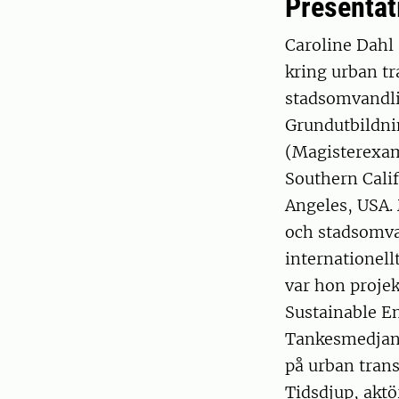
Presentat
Caroline Dahl 
kring urban t
stadsomvandli
Grundutbildni
(Magisterexame
Southern Calif
Angeles, USA.
och stadsomvan
internationell
var hon proje
Sustainable E
Tankesmedjan 
på urban tran
Tidsdjup, aktö