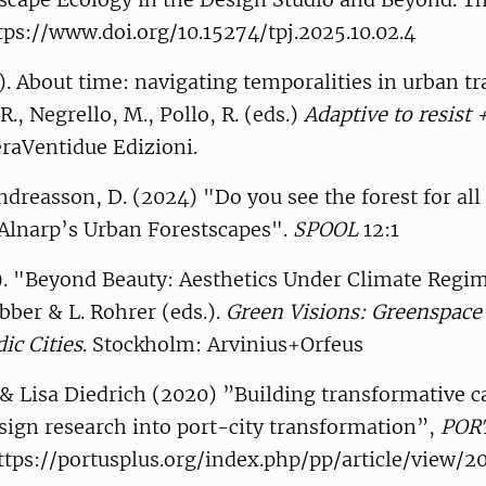
ttps://www.doi.org/10.15274/tpj.2025.10.02.4
). About time: navigating temporalities in urban t
., Negrello, M., Pollo, R. (eds.)
Adaptive to resist 
eraVentidue Edizioni.
ndreasson, D. (2024) "Do you see the forest for all 
 Alnarp’s Urban Forestscapes".
SPOOL
12:1
). "Beyond Beauty: Aesthetics Under Climate Regime
bber & L. Rohrer (eds.).
Green Visions: Greenspace
ic Cities
. Stockholm: Arvinius+Orfeus
& Lisa Diedrich (2020) ”Building transformative ca
sign research into port-city transformation”,
POR
ttps://portusplus.org/index.php/pp/article/view/2