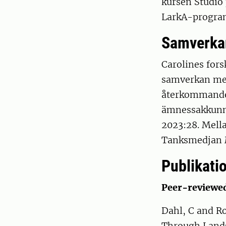
kursen Studio
LarkA-program
Samverka
Carolines for
samverkan med 
återkommande 
ämnessakkunni
2023:28. Mell
Tanksmedjan
Publikatio
Peer-reviewe
Dahl, C and R
Through Lands