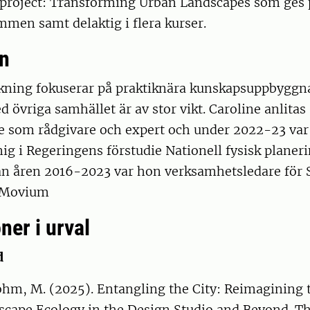
 project: Transforming Urban Landscapes som ges
men samt delaktig i flera kurser.
n
skning fokuserar på praktiknära kunskapsuppbyggn
övriga samhället är av stor vikt. Caroline anlitas
som rådgivare och expert och under 2022-23 var
g i Regeringens förstudie Nationell fysisk planer
an åren 2016-2023 var hon verksamhetsledare för
 Movium
ner i urval
d
ohm, M. (2025). Entangling the City: Reimagining 
cape Ecology in the Design Studio and Beyond. Th