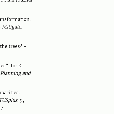
ransformation.
+ Mitigate
.
the trees? -
s". In: K.
 Planning and
pacities:
TUSplus.
9,
07