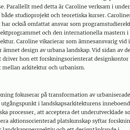
sse. Parallellt med detta är Caroline verksam i und
 både studioprojekt och teoretiska kurser. Caroli
g har också omfattat ansvar som programstudierekt
tektprogrammet och den internationella mastern i
ektur. Caroline vikarierar som ämnesansvarig vid 
r ämnet design av urbana landskap. Vid sidan av d
driver hon ett forskningsorienterat designkontor 
t mellan arkitektur och urbanism.
skning fokuserar på transformation av urbaniserad
 utgångspunkt i landskapsarkitekturens inneboend
ka processer, att acceptera det underutvecklade s
sera aktionsorienterad platskunskap syftar forskning
t landskapsperspektiv och ett designtänkande i