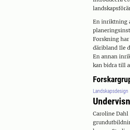
landskapsförä
En inriktning 
planeringsinst
Forskning har
däribland Ile 
En annan inrik
kan bidra till 
Forskargru
Landskapsdesign
Undervisn
Caroline Dahl
grundutbildnin