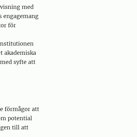
ervisning med
nes engagemang
or för
institutionen
et akademiska
med syfte att
e
e förmågor att
om potential
en till att