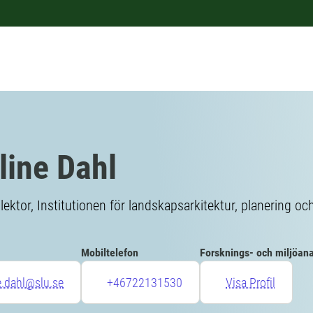
line Dahl
lektor, Institutionen för landskapsarkitektur, planering oc
Mobiltelefon
Forsknings- och miljöan
e.dahl@slu.se
+46722131530
Visa Profil