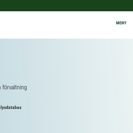
MENY
h förvaltning
alysdatabas