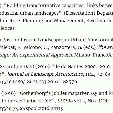
). "Building transformative capacities : links betwe
ndustrial urban landscapes". (Dissertation) Depar
hitecture, Planning and Management, Swedish Uni
ciences.
) Post-industrial Landscapes in Urban Transformat
 Thiebat, F., Micono, C., Zanzottera, G. (eds.)
The arc
esign: An experimental Approach
. Milano: FrancoA
 & Caroline Dahl (2016) ”Ile de Nantes 2000–2010:
?”,
Journal of Landscape Architecture
, 11:2, 72-83,
.org/10.1080/18626033.2016.1188576
e (2016) “Gothenborg’s Jublieumsparken 0.5 and 
nto the aesthetic of DIY”,
SPOOL
Vol 3, No2. DOI:
org/10.7480/spool.2016.2.1115