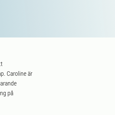
tt
p. Caroline är
varande
ing på