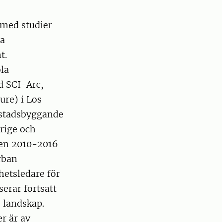
 med studier
ta
t.
la
d SCI-Arc,
ure) i Los
 stadsbyggande
rige och
ren 2010-2016
rban
etsledare för
erar fortsatt
 landskap.
r är av