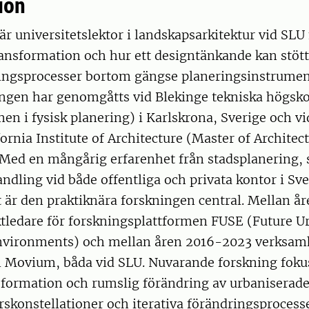
ion
är universitetslektor i landskapsarkitektur vid SLU
ransformation och hur ett designtänkande kan stöt
ngsprocesser bortom gängse planeringsinstrumen
ngen har genomgåtts vid Blekinge tekniska högsko
n i fysisk planering) i Karlskrona, Sverige och vi
ornia Institute of Architecture (Master of Architect
 Med en mångårig erfarenhet från stadsplanering,
dling vid både offentliga och privata kontor i Sve
t är den praktiknära forskningen central. Mellan å
ktledare för forskningsplattformen FUSE (Future U
nvironments) och mellan åren 2016-2023 verksamh
Movium, båda vid SLU. Nuvarande forskning fokus
sformation och rumslig förändring av urbaniserade
rskonstellationer och iterativa förändringsprocesse