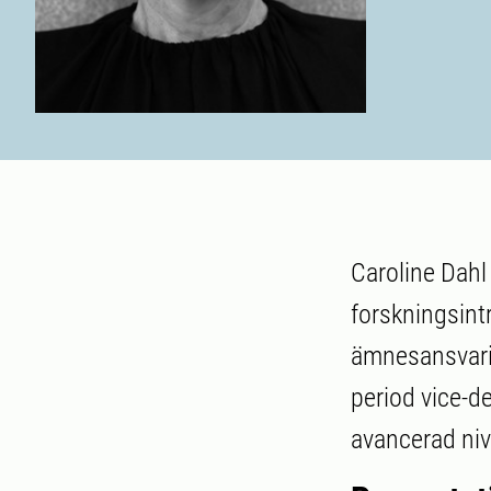
Caroline Dahl 
forskningsint
ämnesansvari
period vice-d
avancerad niv