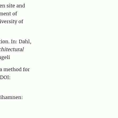
en site and
tment of
versity of
ion. In: Dahl,
hitectural
ngeli
 a method for
 DOI:
Frihamnen: