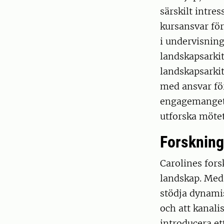
särskilt intre
kursansvar för
i undervisnin
landskapsarki
landskapsarkit
med ansvar fö
engagemanget 
utforska möte
Forskning
Carolines for
landskap. Med
stödja dynamis
och att kanali
introducera et