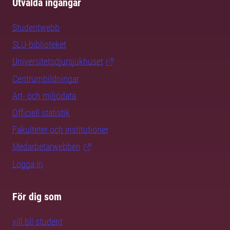
Utvalda ingångar
Studentwebb
SLU-biblioteket
Universitetsdjursjukhuset
Centrumbildningar
Art- och miljödata
Officiell statistik
Fakulteter och institutioner
Medarbetarwebben
Logga in
För dig som
vill bli student