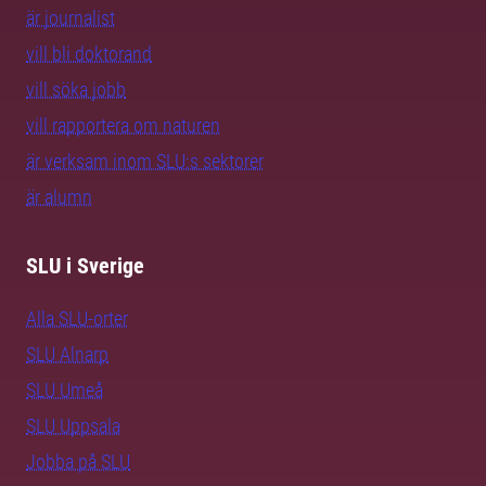
är journalist
vill bli doktorand
vill söka jobb
vill rapportera om naturen
är verksam inom SLU:s sektorer
är alumn
SLU i Sverige
Alla SLU-orter
SLU Alnarp
SLU Umeå
SLU Uppsala
Jobba på SLU