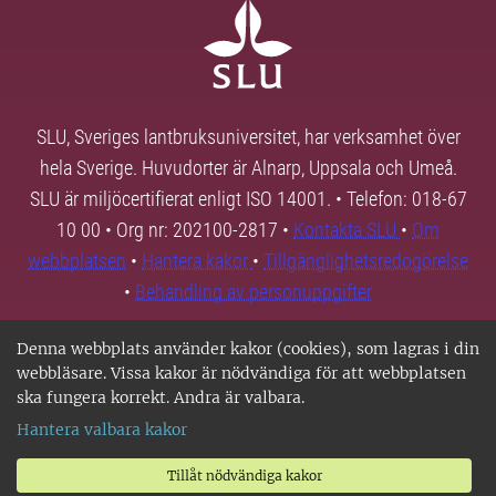
SLU, Sveriges lantbruksuniversitet, har verksamhet över
hela Sverige. Huvudorter är Alnarp, Uppsala och Umeå.
SLU är miljöcertifierat enligt ISO 14001. • Telefon: 018-67
10 00 • Org nr: 202100-2817 •
Kontakta SLU
•
Om
webbplatsen
•
Hantera kakor
•
Tillgänglighetsredogörelse
•
Behandling av personuppgifter
Denna webbplats använder kakor (cookies), som lagras i din
webbläsare. Vissa kakor är nödvändiga för att webbplatsen
ska fungera korrekt. Andra är valbara.
Hantera valbara kakor
Tillåt nödvändiga kakor