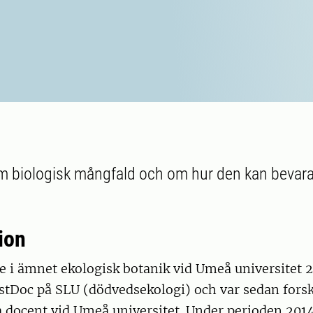
m biologisk mångfald och om hur den kan bevar
ion
e i ämnet ekologisk botanik vid Umeå universitet 2
stDoc på SLU (dödvedsekologi) och var sedan forsk
 docent vid Umeå universitet. Under perioden 201