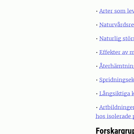
•
Arter som lev
•
Naturvårdsre
•
Naturlig stö
•
Effekter av 
•
Återhämtnin
•
Spridningsek
•
Långsiktiga k
•
Artbildninge
hos isolerade 
Forskargru