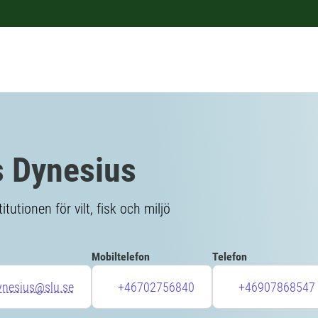
 Dynesius
itutionen för vilt, fisk och miljö
Mobiltelefon
Telefon
ynesius@slu.se
+46702756840
+46907868547