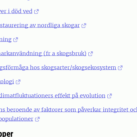
er i död ved
staurering av nordliga skogar
rning
markanvändning (fr a skogsbruk)
gsförmåga hos skogsarter/skogsekosystem
ologi
limatfluktuationers effekt på evolution
ns beroende av faktorer som påverkar integritet o
populationer
pper