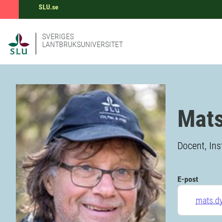
SLU.se
SVERIGES
LANTBRUKSUNIVERSITET
Mats
Docent, Inst
E-post
mats.d