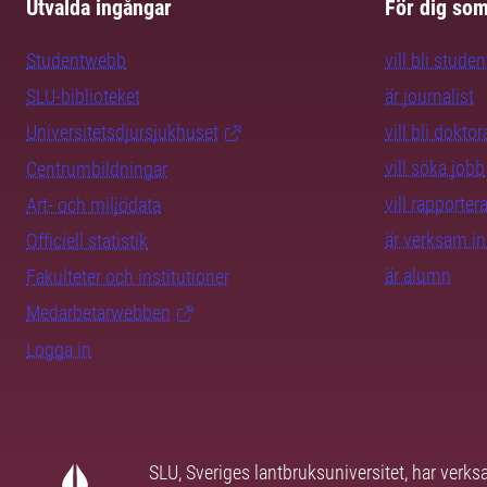
Utvalda ingångar
För dig so
Studentwebb
vill bli studen
SLU-biblioteket
är journalist
Universitetsdjursjukhuset
vill bli dokto
vill söka jobb
Centrumbildningar
vill rapporte
Art- och miljödata
är verksam i
Officiell statistik
är alumn
Fakulteter och institutioner
Medarbetarwebben
Logga in
SLU, Sveriges lantbruksuniversitet, har verk