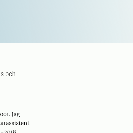
as och
001. Jag
arassistent
4-2018