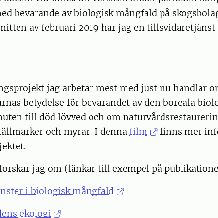
med bevarande av biologisk mångfald på skogsbola
itten av februari 2019 har jag en tillsvidaretjänst
ingsprojekt jag arbetar mest med just nu handlar 
arnas betydelse för bevarandet av den boreala biol
uten till död lövved och om naturvårdsrestaurerin
 hällmarker och myrar. I denna
film
finns mer in
jektet.
forskar jag om (länkar till exempel på publikatione
ster i biologisk mångfald
ens ekologi