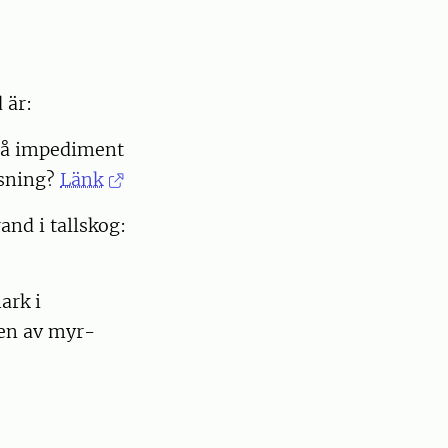
 är:
på impediment
esning?
Länk
and i tallskog:
ark i
sen av myr-