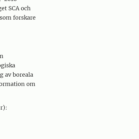
get SCA och
 som forskare
om
ogiska
g av boreala
formation om
r):