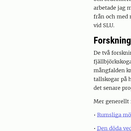
arbetade jag 
från och med m
vid SLU.
Forskning
De två forskn
fjällbjörkskog
mångfalden kn
tallskogar på
det senare pro
Mer generellt 
•
Rumsliga mön
•
Den döda ved