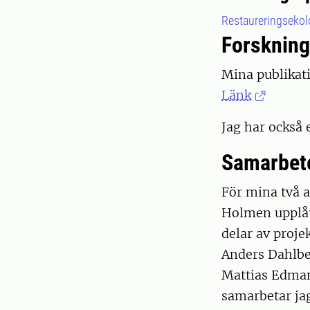
Restaureringsekol
Forskning
Mina publikati
Länk
Jag har också 
Samarbet
För mina två a
Holmen upplåti
delar av proj
Anders Dahlber
Mattias Edman,
samarbetar jag