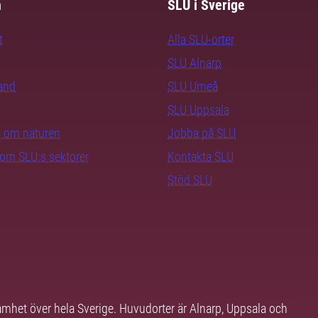
m
SLU i Sverige
t
Alla SLU-orter
SLU Alnarp
rand
SLU Umeå
SLU Uppsala
ra om naturen
Jobba på SLU
nom SLU:s sektorer
Kontakta SLU
Stöd SLU
samhet över hela Sverige. Huvudorter är Alnarp, Uppsala och