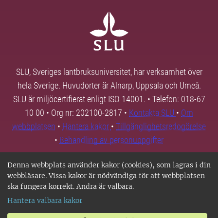
SLU, Sveriges lantbruksuniversitet, har verksamhet över
hela Sverige. Huvudorter är Alnarp, Uppsala och Umeå.
SLU är miljöcertifierat enligt ISO 14001. • Telefon: 018-67
10 00 • Org nr: 202100-2817 •
Kontakta SLU
•
Om
webbplatsen
•
Hantera kakor
•
Tillgänglighetsredogörelse
•
Behandling av personuppgifter
Denna webbplats använder kakor (cookies), som lagras i din
webbläsare. Vissa kakor är nödvändiga för att webbplatsen
ska fungera korrekt. Andra är valbara.
Hantera valbara kakor