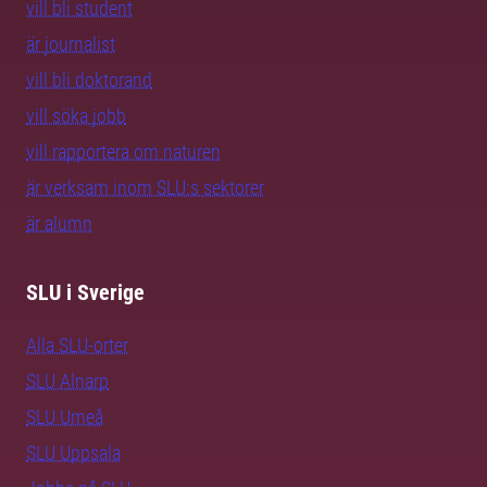
vill bli student
är journalist
vill bli doktorand
vill söka jobb
vill rapportera om naturen
är verksam inom SLU:s sektorer
är alumn
SLU i Sverige
Alla SLU-orter
SLU Alnarp
SLU Umeå
SLU Uppsala