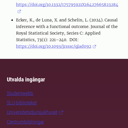
https://doi.org/10.1332/175795921X16427665823284
Ecker, K., de Luna, X. and Schelin, L. (2024). Causal
inference with a functional outcome. Journal of the
Royal Statistical Society, Series C: Applied
Statistics, 73(1): 221–240. DOI:
https://doi.org/10.1093/jrsssc/qlad092
Utvalda ingångar
Studentwebb
SLU-biblioteket
Universitetsdjursjukhuset
Centrumbildningar