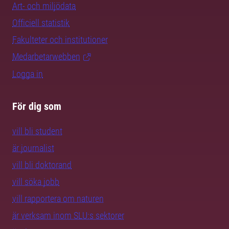
Art- och miljödata
Officiell statistik
Fakulteter och institutioner
Medarbetarwebben
Logga in
För dig som
vill bli student
är journalist
vill bli doktorand
vill söka jobb
vill rapportera om naturen
är verksam inom SLU:s sektorer