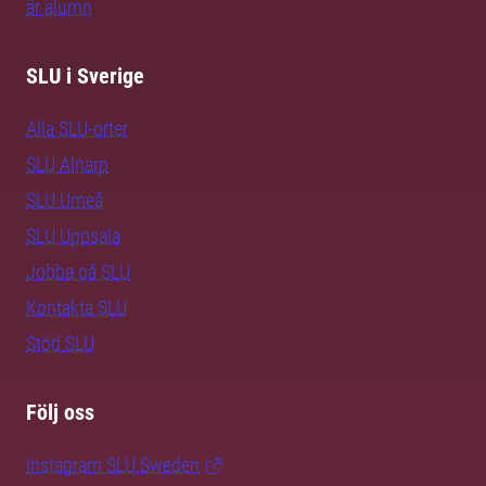
är alumn
SLU i Sverige
Alla SLU-orter
SLU Alnarp
SLU Umeå
SLU Uppsala
Jobba på SLU
Kontakta SLU
Stöd SLU
Följ oss
Instagram SLU.Sweden