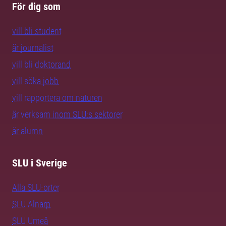
För dig som
vill bli student
är journalist
vill bli doktorand
vill söka jobb
vill rapportera om naturen
är verksam inom SLU:s sektorer
är alumn
SLU i Sverige
Alla SLU-orter
SLU Alnarp
SLU Umeå