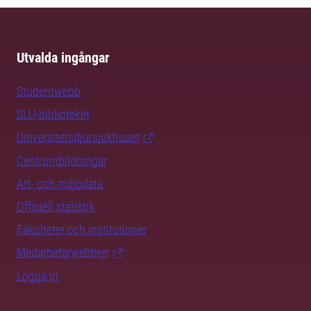
Utvalda ingångar
Studentwebb
SLU-biblioteket
Universitetsdjursjukhuset
Centrumbildningar
Art- och miljödata
Officiell statistik
Fakulteter och institutioner
Medarbetarwebben
Logga in