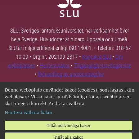
SLU, Sveriges lantbruksuniversitet, har verksamhet över
hela Sverige. Huvudorter är Alnarp, Uppsala och Umeå.
SLU är miljöcertifierat enligt ISO 14001. • Telefon: 018-67
10 00 • Org nr: 202100-2817 •
Kontakta SLU
•
Om
webbplatsen
•
Hantera kakor
•
Tillgänglighetsredogörelse
•
Behandling av personuppgifter
Denna webbplats använder kakor (cookies), som lagras i din
webbläsare. Vissa kakor är nödvändiga för att webbplatsen
ska fungera korrekt. Andra är valbara.
Hantera valbara kakor
Tillåt nödvändiga kakor
Tillåt alla kakor