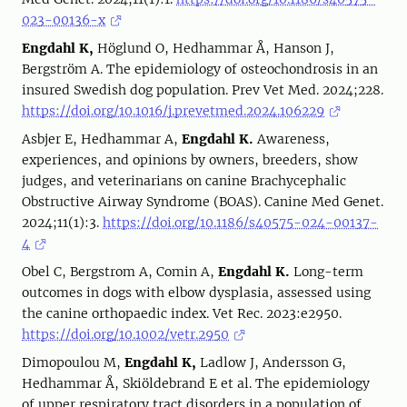
023-00136-x
Engdahl K,
Höglund O, Hedhammar Å, Hanson J,
Bergström A. The epidemiology of osteochondrosis in an
insured Swedish dog population. Prev Vet Med. 2024;228.
https://doi.org/10.1016/j.prevetmed.2024.106229
Asbjer E, Hedhammar A,
Engdahl K.
Awareness,
experiences, and opinions by owners, breeders, show
judges, and veterinarians on canine Brachycephalic
Obstructive Airway Syndrome (BOAS). Canine Med Genet.
2024;11(1):3.
https://doi.org/10.1186/s40575-024-00137-
4
Obel C, Bergstrom A, Comin A,
Engdahl K.
Long-term
outcomes in dogs with elbow dysplasia, assessed using
the canine orthopaedic index. Vet Rec. 2023:e2950.
https://doi.org/10.1002/vetr.2950
Dimopoulou M,
Engdahl K,
Ladlow J, Andersson G,
Hedhammar Å, Skiöldebrand E et al. The epidemiology
of upper respiratory tract disorders in a population of