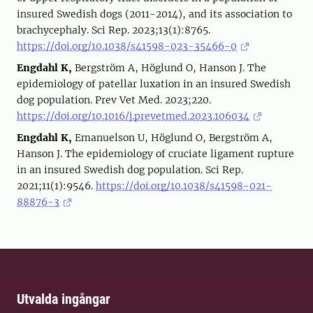
insured Swedish dogs (2011-2014), and its association to
brachycephaly. Sci Rep. 2023;13(1):8765.
https://doi.org/10.1038/s41598-023-35466-0
Engdahl K,
Bergström A, Höglund O, Hanson J. The
epidemiology of patellar luxation in an insured Swedish
dog population. Prev Vet Med. 2023;220.
https://doi.org/10.1016/j.prevetmed.2023.106034
Engdahl K,
Emanuelson U, Höglund O, Bergström A,
Hanson J. The epidemiology of cruciate ligament rupture
in an insured Swedish dog population. Sci Rep.
2021;11(1):9546.
https://doi.org/10.1038/s41598-021-
88876-3
Utvalda ingångar