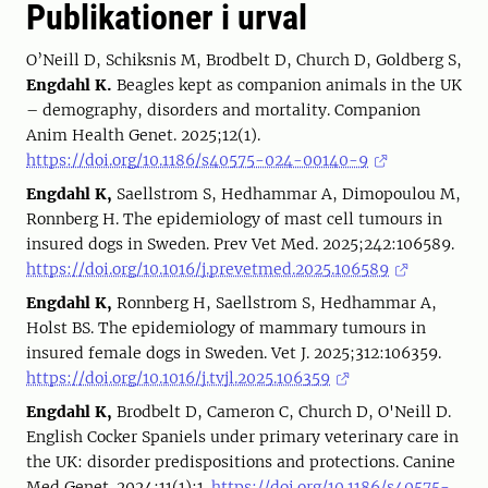
Publikationer i urval
O’Neill D, Schiksnis M, Brodbelt D, Church D, Goldberg S,
Engdahl K.
Beagles kept as companion animals in the UK
– demography, disorders and mortality. Companion
Anim Health Genet. 2025;12(1).
https://doi.org/10.1186/s40575-024-00140-9
Engdahl K,
Saellstrom S, Hedhammar A, Dimopoulou M,
Ronnberg H. The epidemiology of mast cell tumours in
insured dogs in Sweden. Prev Vet Med. 2025;242:106589.
https://doi.org/10.1016/j.prevetmed.2025.106589
Engdahl K,
Ronnberg H, Saellstrom S, Hedhammar A,
Holst BS. The epidemiology of mammary tumours in
insured female dogs in Sweden. Vet J. 2025;312:106359.
https://doi.org/10.1016/j.tvjl.2025.106359
Engdahl K,
Brodbelt D, Cameron C, Church D, O'Neill D.
English Cocker Spaniels under primary veterinary care in
the UK: disorder predispositions and protections. Canine
Med Genet. 2024;11(1):1.
https://doi.org/10.1186/s40575-