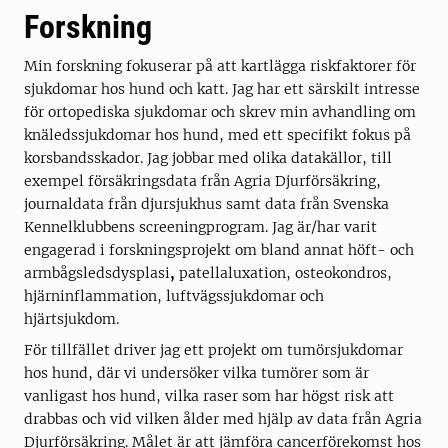
Forskning
Min forskning fokuserar på att kartlägga riskfaktorer för
sjukdomar hos hund och katt. Jag har ett särskilt intresse
för ortopediska sjukdomar och skrev min avhandling om
knäledssjukdomar hos hund, med ett specifikt fokus på
korsbandsskador. Jag jobbar med olika datakällor, till
exempel försäkringsdata från Agria Djurförsäkring,
journaldata från djursjukhus samt data från Svenska
Kennelklubbens screeningprogram. Jag är/har varit
engagerad i forskningsprojekt om bland annat höft- och
armbågsledsdysplasi
,
patellaluxation, osteokondros,
hjärninflammation, luftvägssjukdomar och
hjärtsjukdom.
För tillfället driver jag ett projekt om tumörsjukdomar
hos hund, där vi undersöker vilka tumörer som är
vanligast hos hund, vilka raser som har högst risk att
drabbas och vid vilken ålder med hjälp av data från Agria
Djurförsäkring. Målet är att jämföra cancerförekomst hos