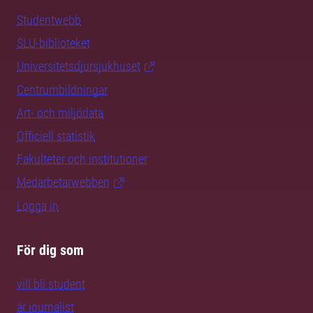
Studentwebb
SLU-biblioteket
Universitetsdjursjukhuset
Centrumbildningar
Art- och miljödata
Officiell statistik
Fakulteter och institutioner
Medarbetarwebben
Logga in
För dig som
vill bli student
är journalist