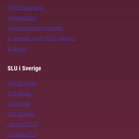
vill bli doktorand
vill söka jobb
vill rapportera om naturen
är verksam inom SLU:s sektorer
är alumn
SLU i Sverige
Alla SLU-orter
SLU Alnarp
SLU Umeå
SLU Uppsala
Jobba på SLU
Kontakta SLU