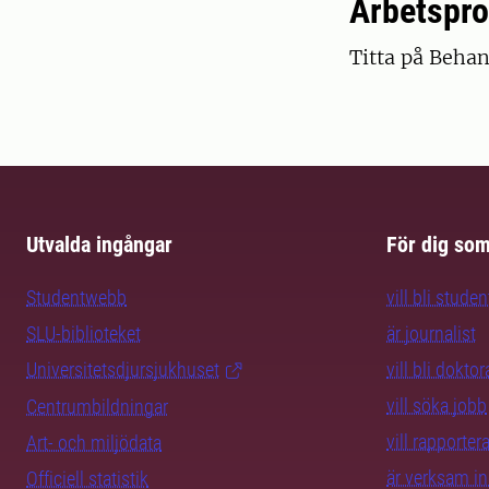
Arbetspro
Titta på Behan
Utvalda ingångar
För dig so
Studentwebb
vill bli studen
SLU-biblioteket
är journalist
Universitetsdjursjukhuset
vill bli dokto
vill söka jobb
Centrumbildningar
vill rapporte
Art- och miljödata
är verksam i
Officiell statistik