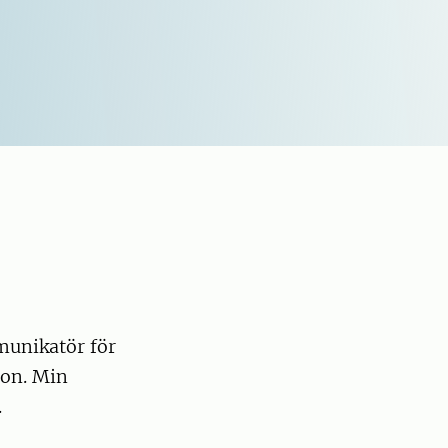
mmunikatör för
ion. Min
.