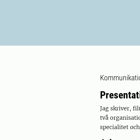
Kommunikation
Presentat
Jag skriver, f
två organisat
specialitet oc