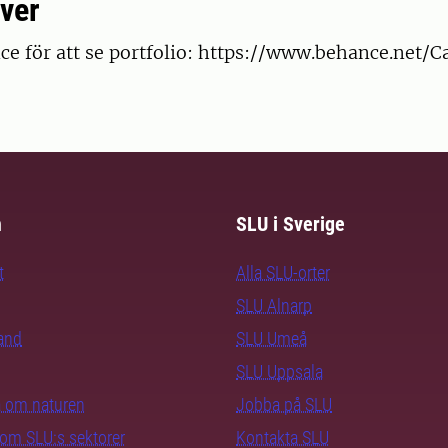
ver
ce för att se portfolio: https://www.behance.net/
m
SLU i Sverige
t
Alla SLU-orter
SLU Alnarp
rand
SLU Umeå
SLU Uppsala
ra om naturen
Jobba på SLU
nom SLU:s sektorer
Kontakta SLU