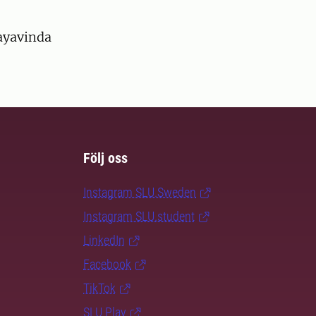
Cayavinda
Följ oss
Instagram SLU.Sweden
Instagram SLU.student
LinkedIn
Facebook
TikTok
SLU Play