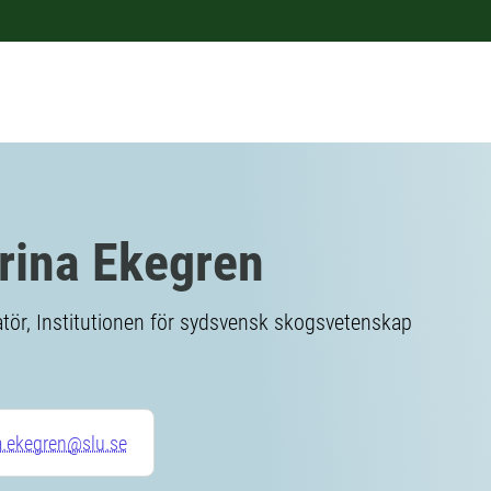
rina Ekegren
ör, Institutionen för sydsvensk skogsvetenskap
a.ekegren@slu.se