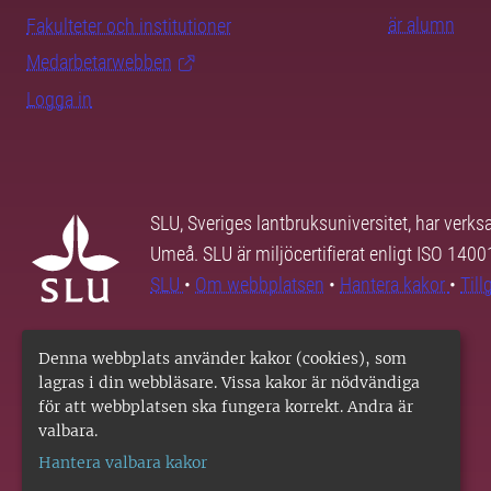
är alumn
Fakulteter och institutioner
Medarbetarwebben
Logga in
SLU, Sveriges lantbruksuniversitet, har verk
Umeå. SLU är miljöcertifierat enligt ISO 140
SLU
•
Om webbplatsen
•
Hantera kakor
•
Til
Denna webbplats använder kakor (cookies), som
lagras i din webbläsare. Vissa kakor är nödvändiga
för att webbplatsen ska fungera korrekt. Andra är
valbara.
Hantera valbara kakor