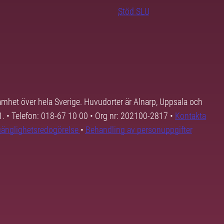
Stöd SLU
samhet över hela Sverige. Huvudorter är Alnarp, Uppsala och
01. • Telefon: 018-67 10 00 • Org nr: 202100-2817 •
Kontakta
lgänglighetsredogörelse
•
Behandling av personuppgifter