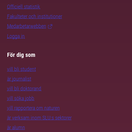
Officiell statistik
Fakulteter och institutioner
Medarbetarwebben
Logga in
För dig som
vill bli student
är journalist
vill bli doktorand
vill söka jobb
vill rapportera om naturen
är verksam inom SLU:s sektorer
är alumn