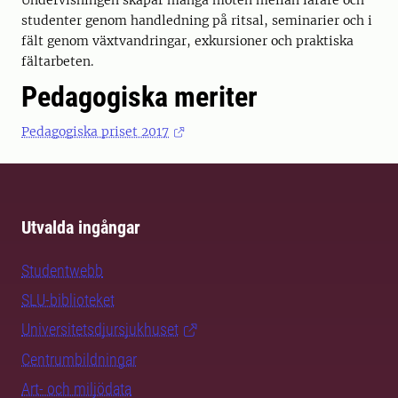
Undervisningen skapar många möten mellan lärare och
studenter genom handledning på ritsal, seminarier och i
fält genom växtvandringar, exkursioner och praktiska
fältarbeten.
Pedagogiska meriter
Pedagogiska priset 2017
Utvalda ingångar
Studentwebb
SLU-biblioteket
Universitetsdjursjukhuset
Centrumbildningar
Art- och miljödata