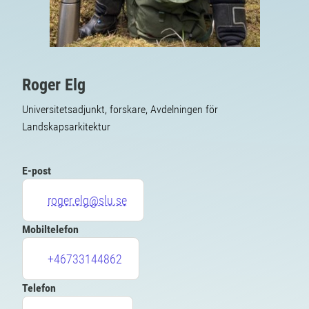
Roger Elg
Universitetsadjunkt, forskare, Avdelningen för
Landskapsarkitektur
E-post
roger.elg@slu.se
Mobiltelefon
+46733144862
Telefon