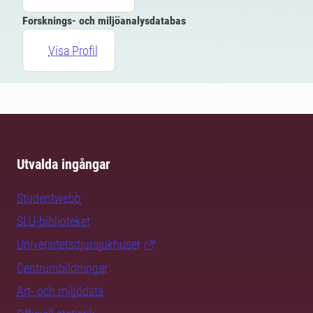
Forsknings- och miljöanalysdatabas
Visa Profil
Utvalda ingångar
Studentwebb
SLU-biblioteket
Universitetsdjursjukhuset
Centrumbildningar
Art- och miljödata