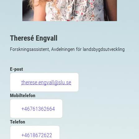
Theresé Engvall
Forskningsassistent, Avdelningen för landsbygdsutveckling
E-post
therese.engvall@slu.se
Mobiltelefon
+46761362664
Telefon
+4618672622