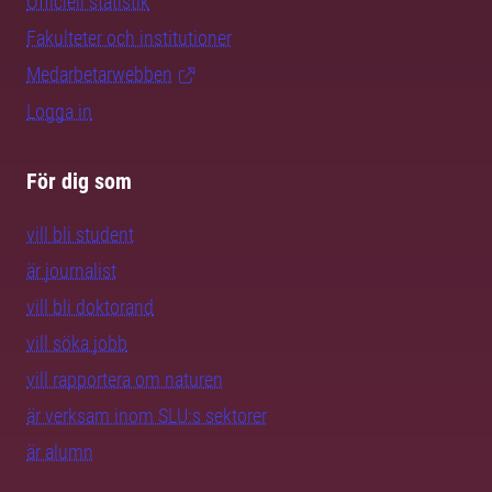
Officiell statistik
Fakulteter och institutioner
Medarbetarwebben
Logga in
För dig som
vill bli student
är journalist
vill bli doktorand
vill söka jobb
vill rapportera om naturen
är verksam inom SLU:s sektorer
är alumn