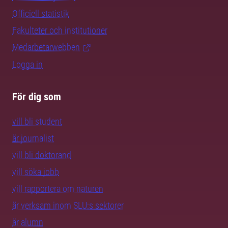
Officiell statistik
Fakulteter och institutioner
Medarbetarwebben
Logga in
För dig som
vill bli student
är journalist
vill bli doktorand
vill söka jobb
vill rapportera om naturen
är verksam inom SLU:s sektorer
är alumn