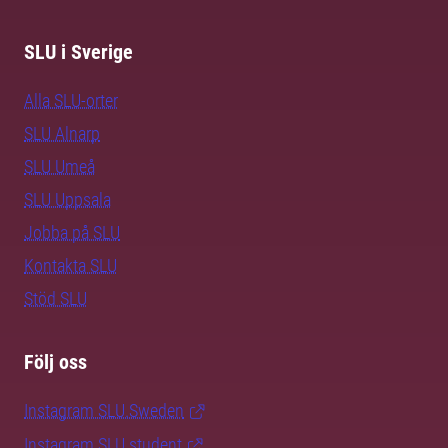
SLU i Sverige
Alla SLU-orter
SLU Alnarp
SLU Umeå
SLU Uppsala
Jobba på SLU
Kontakta SLU
Stöd SLU
Följ oss
Instagram SLU.Sweden
Instagram SLU.student