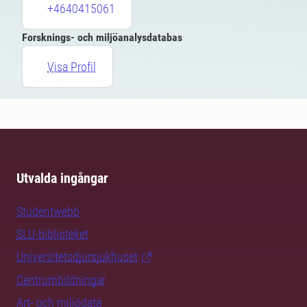
+4640415061
Forsknings- och miljöanalysdatabas
Visa Profil
Utvalda ingångar
Studentwebb
SLU-biblioteket
Universitetsdjursjukhuset
Centrumbildningar
Art- och miljödata