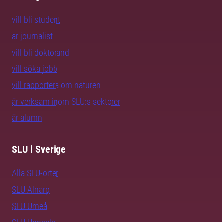
vill bli student
är journalist
vill bli doktorand
vill söka jobb
vill rapportera om naturen
är verksam inom SLU:s sektorer
är alumn
SLU i Sverige
Alla SLU-orter
SLU Alnarp
SLU Umeå