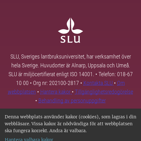
SLU, Sveriges lantbruksuniversitet, har verksamhet över
hela Sverige. Huvudorter är Alnarp, Uppsala och Umeå.
SLU är miljöcertifierat enligt ISO 14001. • Telefon: 018-67
10 00 • Org nr: 202100-2817 •
Kontakta SLU
•
Om
webbplatsen
•
Hantera kakor
•
Tillgänglighetsredogörelse
•
Behandling av personuppgifter
Denna webbplats använder kakor (cookies), som lagras i din
webbläsare. Vissa kakor är nödvändiga för att webbplatsen
ska fungera korrekt. Andra är valbara.
Hantera valbara kakor