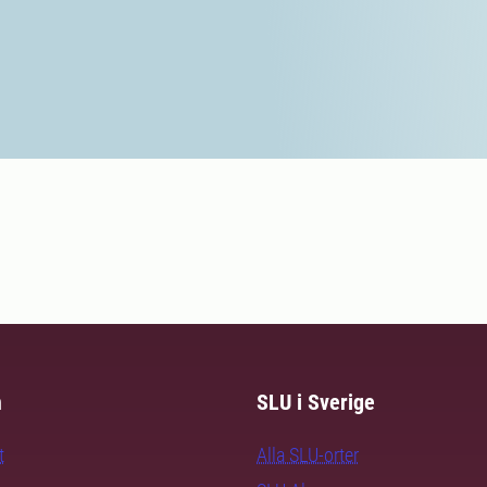
m
SLU i Sverige
t
Alla SLU-orter