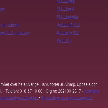
SLU Alnarp
rand
SLU Umeå
SLU Uppsala
ra om naturen
Jobba på SLU
nom SLU:s sektorer
Kontakta SLU
Stöd SLU
samhet över hela Sverige. Huvudorter är Alnarp, Uppsala och
01. • Telefon: 018-67 10 00 • Org nr: 202100-2817 •
Kontakta
lgänglighetsredogörelse
•
Behandling av personuppgifter