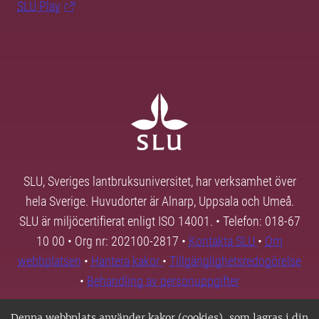
SLU Play
SLU, Sveriges lantbruksuniversitet, har verksamhet över
hela Sverige. Huvudorter är Alnarp, Uppsala och Umeå.
SLU är miljöcertifierat enligt ISO 14001. • Telefon: 018-67
10 00 • Org nr: 202100-2817 •
Kontakta SLU
•
Om
webbplatsen
•
Hantera kakor
•
Tillgänglighetsredogörelse
•
Behandling av personuppgifter
Denna webbplats använder kakor (cookies), som lagras i din