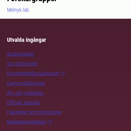
Melnyk lab
Utvalda ingångar
Studentwebb
SLU-biblioteket
Universitetsdjursjukhuset
Centrumbildningar
Art- och miljödata
Officiell statistik
Fakulteter och institutioner
Medarbetarwebben