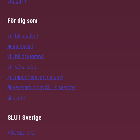
Logga in
För dig som
vill bli student
är journalist
vill bli doktorand
vill söka jobb
vill rapportera om naturen
är verksam inom SLU:s sektorer
är alumn
SLU i Sverige
Alla SLU-orter