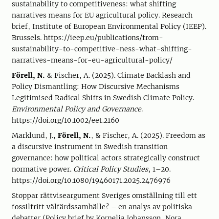
sustainability to competitiveness: what shifting
narratives means for EU agricultural policy. Research
brief, Institute of European Environmental Policy (IEEP).
Brussels. https://ieep.eu/publications/from-
sustainability-to-competitive-ness-what-shifting-
narratives-means-for-eu-agricultural-policy/
Förell, N.
& Fischer, A. (2025). Climate Backlash and
Policy Dismantling: How Discursive Mechanisms
Legitimised Radical Shifts in Swedish Climate Policy.
Environmental Policy and Governance
.
https://doi.org/10.1002/eet.2160
Marklund, J.,
Förell, N.
, & Fischer, A. (2025). Freedom as
a discursive instrument in Swedish transition
governance: how political actors strategically construct
normative power.
Critical Policy Studies
, 1–20.
https://doi.org/10.1080/19460171.2025.2476976
Stoppar rättviseargument Sveriges omställning till ett
fossilfritt välfärdssamhälle? – en analys av politiska
debatter (Policy brief by Kornelia Johansson, Nora