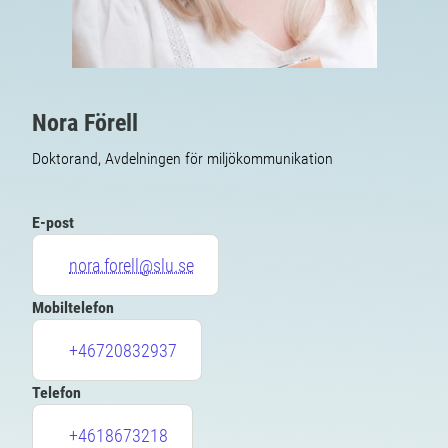
Nora Förell
Doktorand, Avdelningen för miljökommunikation
E-post
nora.forell@slu.se
Mobiltelefon
+46720832937
Telefon
+4618673218