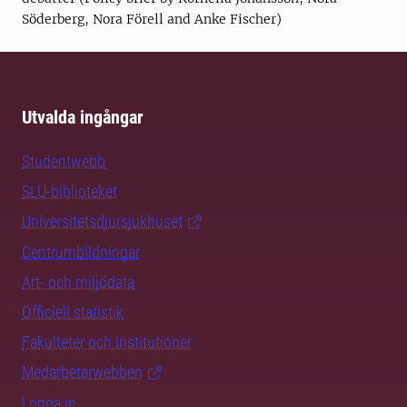
Söderberg, Nora Förell and Anke Fischer)
Utvalda ingångar
Studentwebb
SLU-biblioteket
Universitetsdjursjukhuset
Centrumbildningar
Art- och miljödata
Officiell statistik
Fakulteter och institutioner
Medarbetarwebben
Logga in