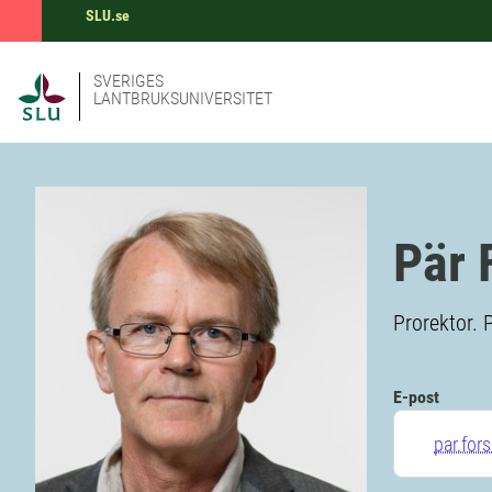
SLU.se
SVERIGES
LANTBRUKSUNIVERSITET
Pär 
Prorektor. P
E-post
par.for