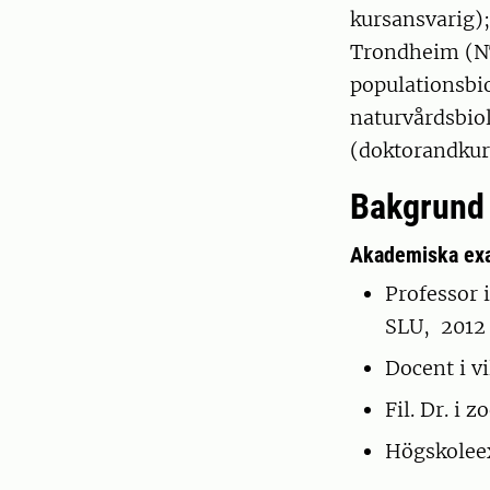
kursansvarig);
Trondheim (NT
populationsbio
naturvårdsbio
(doktorandkurs
Bakgrund
Akademiska exa
Professor 
SLU, 2012
Docent i v
Fil. Dr. i 
Högskoleex