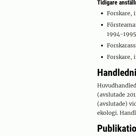
Tidigare anställ
Forskare, 
Försteaman
1994-199
Forskarass
Forskare, 
Handledn
Huvudhandledar
(avslutade 201
(avslutade) vi
ekologi. Handl
Publikatio