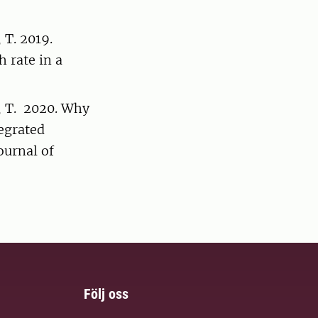
 T. 2019.
 rate in a
t, T. 2020. Why
egrated
ournal of
Följ oss