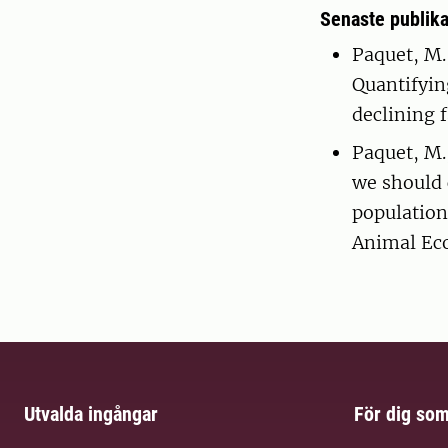
Senaste publika
Paquet, M.,
Quantifyin
declining 
Paquet, M.,
we should 
population
Animal Ec
Utvalda ingångar
För dig so