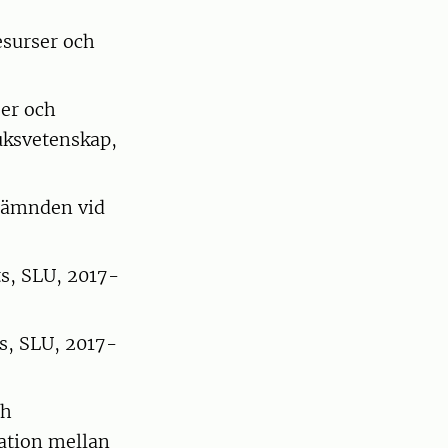
esurser och
er och
uksvetenskap,
nämnden vid
s, SLU, 2017-
s, SLU, 2017-
ch
sation mellan