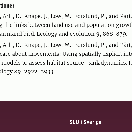
tioner
 Arlt, D., Knape, J., Low, M., Forslund, P., and Pärt,
g the links between land use and population growth
farmland bird. Ecology and evolution 9, 868-879.
 Arlt, D., Knape, J., Low, M., Forslund, P., and Pär
care about movements: Using spatially explicit int
 models to assess habitat source–sink dynamics. J
ology 89, 2922-2933.
m
SLU i Sverige