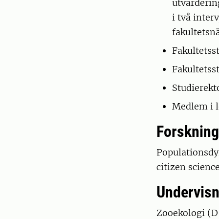
utvärderin
i två inte
fakultetsn
Fakultetss
Fakultetss
Studierekto
Medlem i l
Forskning
Populationsdyn
citizen science
Undervisn
Zooekologi (D-