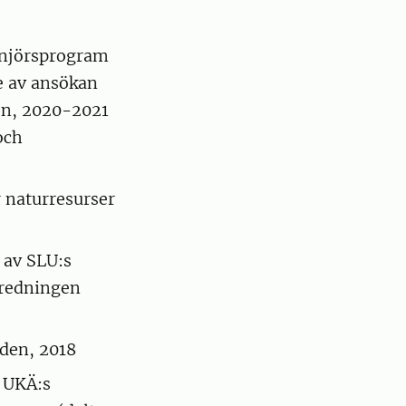
genjörsprogram
de av ansökan
en, 2020-2021
och
 naturresurser
 av SLU:s
tredningen
den, 2018
 UKÄ:s