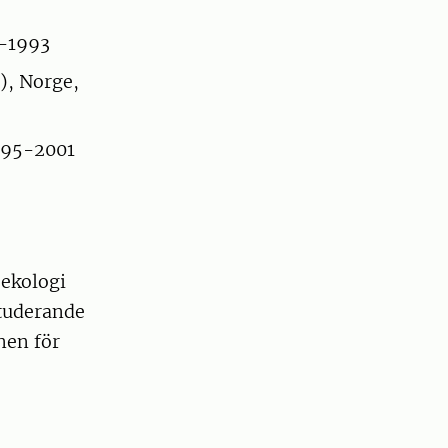
2-1993
), Norge,
1995-2001
 ekologi
studerande
nen för