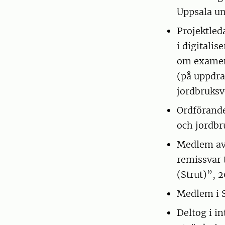
Uppsala un
Projektled
i digitali
om examens
(på uppdra
jordbruksv
Ordförande
och jordbr
Medlem av 
remissvar 
(Strut)”, 2
Medlem i 
Deltog i 