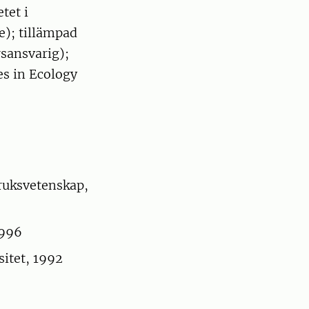
tet i
e); tillämpad
rsansvarig);
es in Ecology
bruksvetenskap,
1996
sitet, 1992