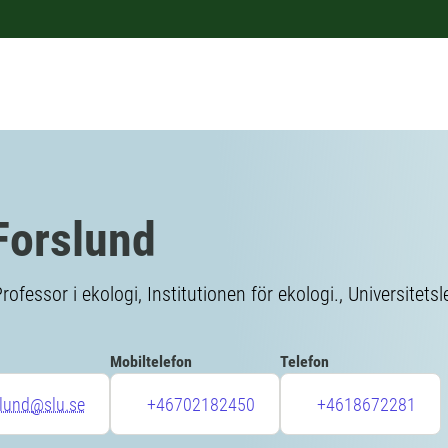
Forslund
rofessor i ekologi, Institutionen för ekologi., Universitets
Mobiltelefon
Telefon
slund@slu.se
+46702182450
+4618672281