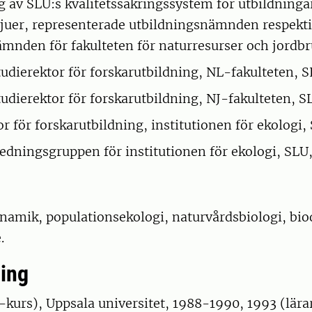
g av SLU:s kvalitetssäkringssystem för utbildninga
rvjuer, representerade utbildningsnämnden respekt
ämnden för fakulteten för naturresurser och jordb
tudierektor för forskarutbildning, NL-fakulteten, 
tudierektor för forskarutbildning, NJ-fakulteten, 
r för forskarutbildning, institutionen för ekologi,
edningsgruppen för institutionen för ekologi, SLU
amik, populationsekologi, naturvårdsbiologi, biod
.
ing
kurs), Uppsala universitet, 1988-1990, 1993 (lära