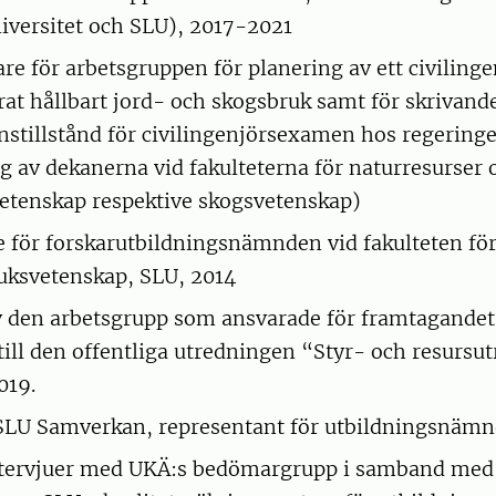
iversitet och SLU), 2017-2021
are för arbetsgruppen för planering av ett civilin
serat hållbart jord- och skogsbruk samt för skrivan
tillstånd för civilingenjörsexamen hos regering
g av dekanerna vid fakulteterna för naturresurser 
etenskap respektive skogsvetenskap)
 för forskarutbildningsnämnden vid fakulteten för
uksvetenskap, SLU, 2014
den arbetsgrupp som ansvarade för framtagandet
till den offentliga utredningen “Styr- och resursu
019.
SLU Samverkan, representant för utbildningsnämn
intervjuer med UKÄ:s bedömargrupp i samband med