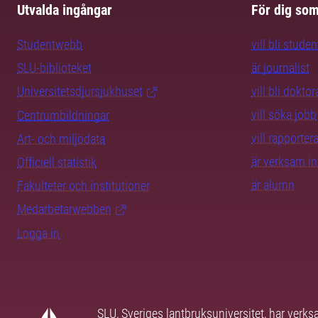
Utvalda ingångar
För dig so
Studentwebb
vill bli studen
SLU-biblioteket
är journalist
Universitetsdjursjukhuset
vill bli dokto
vill söka jobb
Centrumbildningar
vill rapporte
Art- och miljödata
är verksam i
Officiell statistik
är alumn
Fakulteter och institutioner
Medarbetarwebben
Logga in
SLU, Sveriges lantbruksuniversitet, har verk