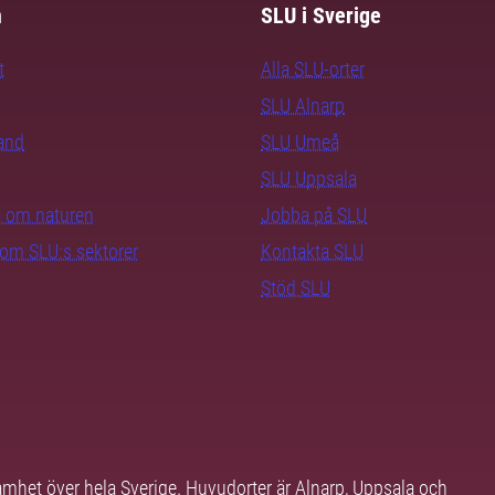
m
SLU i Sverige
t
Alla SLU-orter
SLU Alnarp
rand
SLU Umeå
SLU Uppsala
ra om naturen
Jobba på SLU
nom SLU:s sektorer
Kontakta SLU
Stöd SLU
samhet över hela Sverige. Huvudorter är Alnarp, Uppsala och