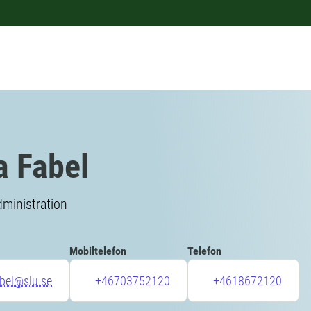
a Fabel
ministration
Mobiltelefon
Telefon
abel@slu.se
+46703752120
+4618672120