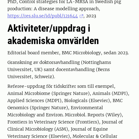
PhD, Control strategies for LA-MRSA in Swedish pig
production: A disease modelling approach,
https://res.slu.se/id/publ/121644
, 2023
Aktiviteter/uppdrag i
akademiska omvärlden
Editorial board member, BMC Microbiology, sedan 2023.
Granskning av doktorsavhandling (Nottinghams
Universitet, UK) samt docentavhandling (Berns
Universitet, Schweiz).
Referee-uppdrag för tidskrifter som till exempel,
Animal Microbiome (Springer Nature), Animals (MDPI),
Applied Sciences (MDPI), Biologicals (Elsevier), BMC
Genomics (Springer Nature), Environmental
Microbiology and Environ. Microbiol. Reports (Wiley),
Frontiers in Veterinary Science (Frontiers), Journal of
Clinical Microbiology (ASM), Journal of Equine
Veterinary Science (Elsevier), Molecular & Cellular