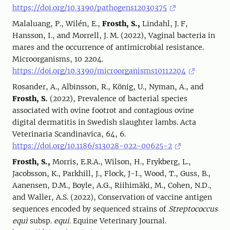
https://doi.org/10.3390/pathogens12030375
Malaluang, P., Wilén, E.,
Frosth, S.,
Lindahl, J. F,
Hansson, I., and Morrell, J. M. (2022), Vaginal bacteria in
mares and the occurrence of antimicrobial resistance.
Microorganisms, 10 2204.
https://doi.org/10.3390/microorganisms10112204
Rosander, A., Albinsson, R., König, U., Nyman, A., and
Frosth, S.
(2022), Prevalence of bacterial species
associated with ovine footrot and contagious ovine
digital dermatitis in Swedish slaughter lambs. Acta
Veterinaria Scandinavica, 64, 6.
https://doi.org/10.1186/s13028-022-00625-2
Frosth, S.,
Morris, E.R.A., Wilson, H., Frykberg, L.,
Jacobsson, K., Parkhill, J., Flock, J-I., Wood, T., Guss, B.,
Aanensen, D.M., Boyle, A.G., Riihimäki, M., Cohen, N.D.,
and Waller, A.S. (2022), Conservation of vaccine antigen
sequences encoded by sequenced strains of
Streptococcus
equi
subsp
. equi.
Equine Veterinary Journal.