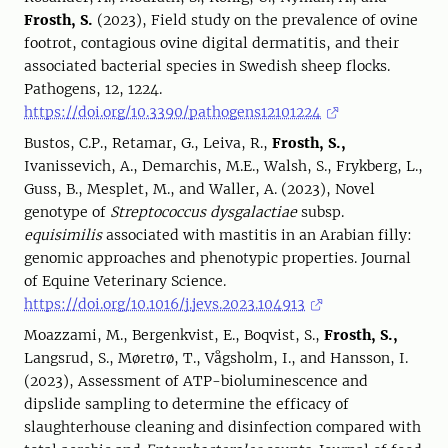
Frosth, S.
(2023), Field study on the prevalence of ovine
footrot, contagious ovine digital dermatitis, and their
associated bacterial species in Swedish sheep flocks.
Pathogens, 12, 1224.
https://doi.org/10.3390/pathogens12101224
Bustos, C.P., Retamar, G., Leiva, R.,
Frosth, S.,
Ivanissevich, A., Demarchis, M.E., Walsh, S., Frykberg, L.,
Guss, B., Mesplet, M., and Waller, A. (2023), Novel
genotype of
Streptococcus dysgalactiae
subsp.
equisimilis
associated with mastitis in an Arabian filly:
genomic approaches and phenotypic properties. Journal
of Equine Veterinary Science.
https://doi.org/10.1016/j.jevs.2023.104913
Moazzami, M., Bergenkvist, E., Boqvist, S.,
Frosth, S.,
Langsrud, S., Møretrø, T., Vågsholm, I., and Hansson, I.
(2023), Assessment of ATP-bioluminescence and
dipslide sampling to determine the efficacy of
slaughterhouse cleaning and disinfection compared with