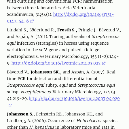
with culturing and conventional PCR: harmonisation
between three laboratories. Acta Veterinaria
Scandinavica, 31;54(1).
http://dx.doi.org/10.1186/1751-
0147-54-6
Lindahl S., Söderlund R.,
Frosth S.,
Pringle J., Båverud V.,
and Aspán, A. (2011). Tracing outbreaks of
Streptococcus
equi
infection (strangles) in horses using sequence
variation in the seM gene and pulsed-field gel
electrophoresis. Veterinary Microbiology, 153 (1-2):144-
9.
http://dx.doi.org/10.1016/j.vetmic.2011.03.027
Båverud V.,
Johansson SK.,
and Aspán, A. (2007). Real-
time PCR for detection and differentiation of
Streptococcus equi
subsp.
equi
and
Streptococcus equi
subsp
. zooepidemicus.
Veterinary Microbiology, 124 (3-
4):219-29.
http://dx.doi.org/10.1016/j.vetmic.2007.04.020
Johansson S.,
Feinstein RE., Johansson KE., and
Lindberg, A. (2006). Occurrence of
Helicobacter
species
other than
H. hepaticus
in laboratory mice and rats in