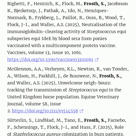
Righetti, F., Hentrich, K., Flock, M.,
Frosth, S.,
Jacobsson
K., Bjerketorp, J., Pathak, A., Ido, N., Henriques-
Normark, B., Frykberg, L., Paillot, R., Guss, B., Wood, T.,
Flock, J-I., and Waller, A.S. (2025), Neutralisation of the
immunoglobulin-cleaving activity of Streptococcus equi
subspecies equi IdeE by blood sera from ponies
vaccinated with a multicomponent protein vaccine.
Vaccines, volume 13, issue 10, 1061.
https://doi.org/10.3390/vaccines13101061
McGlennon, A.A., Verheyen, K.L., Newton, R., van Tonder,
A., Wilson, H., Parkhill, J., de Brauwere, N.,
Frosth, S.,
and Waller, A.S. (2025), Unwelcome neigh-bours:
tracking the transmission of
Streptococcus equi
in the
United Kingdom horse population. Equine Veterinary
Journal, volume 58, issue
2.
https://doi.org/10.1111/evj.14558
Sütterlin, S., Lindblad, M., Tano, E.,
Frosth, S.,
Farnebo,
F., Schennings, T., Flock, J-I., and Huss, F. (2025), Role
of
Staphylococcus aureus
colonization in burn patients.