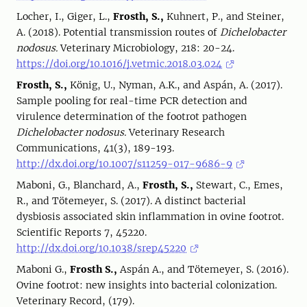
Locher, I., Giger, L.,
Frosth, S.,
Kuhnert, P., and Steiner,
A. (2018). Potential transmission routes of
Dichelobacter
nodosus.
Veterinary Microbiology, 218: 20-24.
https://doi.org/10.1016/j.vetmic.2018.03.024
Frosth, S.,
König, U., Nyman, A.K., and Aspán, A. (2017).
Sample pooling for real-time PCR detection and
virulence determination of the footrot pathogen
Dichelobacter nodosus.
Veterinary Research
Communications, 41(3), 189-193.
http://dx.doi.org/10.1007/s11259-017-9686-9
Maboni, G., Blanchard, A.,
Frosth, S.,
Stewart, C., Emes,
R., and Tötemeyer, S. (2017). A distinct bacterial
dysbiosis associated skin inflammation in ovine footrot.
Scientific Reports 7, 45220.
http://dx.doi.org/10.1038/srep45220
Maboni G.,
Frosth S.,
Aspán A., and Tötemeyer, S. (2016).
Ovine footrot: new insights into bacterial colonization.
Veterinary Record, (179).