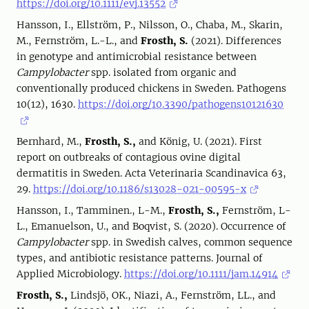
https://doi.org/10.1111/evj.13552
Hansson, I., Ellström, P., Nilsson, O., Chaba, M., Skarin,
M., Fernström, L.-L., and
Frosth, S.
(2021). Differences
in genotype and antimicrobial resistance between
Campylobacter
spp. isolated from organic and
conventionally produced chickens in Sweden. Pathogens
10(12), 1630.
https://doi.org/10.3390/pathogens10121630
Bernhard, M.,
Frosth, S.,
and König, U. (2021). First
report on outbreaks of contagious ovine digital
dermatitis in Sweden. Acta Veterinaria Scandinavica 63,
29.
https://doi.org/10.1186/s13028-021-00595-x
Hansson, I., Tamminen., L-M.,
Frosth, S.,
Fernström, L-
L., Emanuelson, U., and Boqvist, S. (2020). Occurrence of
Campylobacter
spp. in Swedish calves, common sequence
types, and antibiotic resistance patterns. Journal of
Applied Microbiology.
https://doi.org/10.1111/jam.14914
Frosth, S.,
Lindsjö, OK., Niazi, A., Fernström, LL., and