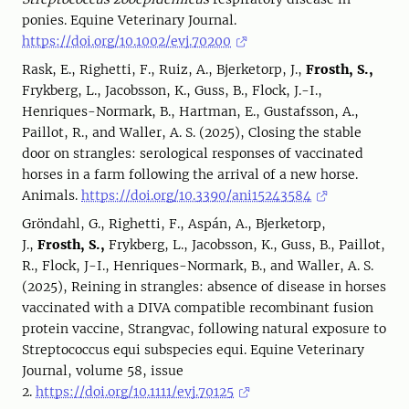
ponies. Equine Veterinary Journal.
https://doi.org/10.1002/evj.70200
Rask, E., Righetti, F., Ruiz, A., Bjerketorp, J.,
Frosth, S.,
Frykberg, L., Jacobsson, K., Guss, B., Flock, J.-I.,
Henriques-Normark, B., Hartman, E., Gustafsson, A.,
Paillot, R., and Waller, A. S. (2025), Closing the stable
door on strangles: serological responses of vaccinated
horses in a farm following the arrival of a new horse.
Animals.
https://doi.org/10.3390/ani15243584
Gröndahl, G., Righetti, F., Aspán, A., Bjerketorp,
J.,
Frosth, S.,
Frykberg, L., Jacobsson, K., Guss, B., Paillot,
R., Flock, J-I., Henriques-Normark, B., and Waller, A. S.
(2025), Reining in strangles: absence of disease in horses
vaccinated with a DIVA compatible recombinant fusion
protein vaccine, Strangvac, following natural exposure to
Streptococcus equi subspecies equi. Equine Veterinary
Journal, volume 58, issue
2.
https://doi.org/10.1111/evj.70125