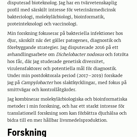
disputerad bioteknolog. Jag har en tvärvetenskaplig
profil med särskilt intresse för veterinärmedicinsk
bakteriologi, molekylärbiologi, bioinformatik,
proteinteknologi och vaccinologi.
Min forskning fokuserar på bakteriella infektioner hos
djur, särskilt när det gäller patogenes, diagnostik och
förebyggande strategier. Jag disputerade 2016 på ett
avhandlingsarbete om
Dichelobacter nodosus
och fotröta
hos får, där jag studerade genetisk diversitet,
virulensfaktorer och potentiella mål för diagnostik.
Under min postdoktorala period (2017–2019) forskade
jag på
Campylobacter
hos slaktkycklingar, med fokus på
smittvägar och kontrollåtgärder.
Jag kombinerar molekylärbiologiska och bioinformatiska
metoder i min forskning, och har ett starkt intresse för
translationell forskning som kan förbättra djurhälsa och
bidra till en mer hållbar livsmedelsproduktion.
Forskning