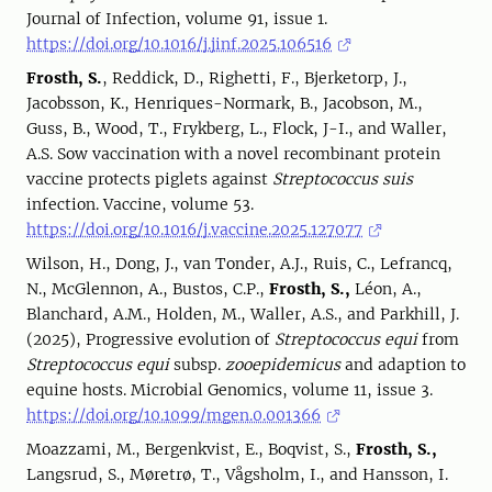
Journal of Infection, volume 91, issue 1.
https://doi.org/10.1016/j.jinf.2025.106516
Frosth, S.
, Reddick, D., Righetti, F., Bjerketorp, J.,
Jacobsson, K., Henriques-Normark, B., Jacobson, M.,
Guss, B., Wood, T., Frykberg, L., Flock, J-I., and Waller,
A.S. Sow vaccination with a novel recombinant protein
vaccine protects piglets against
Streptococcus suis
infection. Vaccine, volume 53.
https://doi.org/10.1016/j.vaccine.2025.127077
Wilson, H., Dong, J., van Tonder, A.J., Ruis, C., Lefrancq,
N., McGlennon, A., Bustos, C.P.,
Frosth, S.,
Léon, A.,
Blanchard, A.M., Holden, M., Waller, A.S., and Parkhill, J.
(2025), Progressive evolution of
Streptococcus equi
from
Streptococcus equi
subsp.
zooepidemicus
and adaption to
equine hosts. Microbial Genomics, volume 11, issue 3.
https://doi.org/10.1099/mgen.0.001366
Moazzami, M., Bergenkvist, E., Boqvist, S.,
Frosth, S.,
Langsrud, S., Møretrø, T., Vågsholm, I., and Hansson, I.