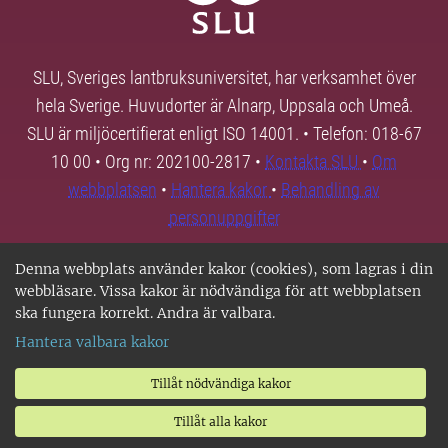
SLU, Sveriges lantbruksuniversitet, har verksamhet över
hela Sverige. Huvudorter är Alnarp, Uppsala och Umeå.
SLU är miljöcertifierat enligt ISO 14001. • Telefon: 018-67
10 00 • Org nr: 202100-2817 •
Kontakta SLU
•
Om
webbplatsen
•
Hantera kakor
•
Behandling av
personuppgifter
Denna webbplats använder kakor (cookies), som lagras i din
webbläsare. Vissa kakor är nödvändiga för att webbplatsen
ska fungera korrekt. Andra är valbara.
Hantera valbara kakor
Tillåt nödvändiga kakor
Tillåt alla kakor