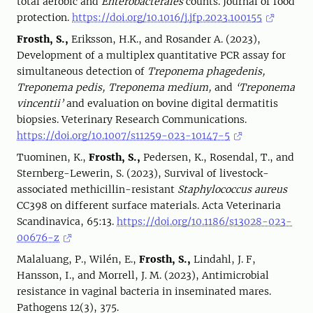
total aerobic and
Enterobacterales
counts. Journal of food
protection.
https://doi.org/10.1016/j.jfp.2023.100155
Frosth, S.,
Eriksson, H.K., and Rosander A. (2023),
Development of a multiplex quantitative PCR assay for
simultaneous detection of
Treponema phagedenis,
Treponema pedis, Treponema medium,
and
‘Treponema
vincentii’
and evaluation on bovine digital dermatitis
biopsies. Veterinary Research Communications.
https://doi.org/10.1007/s11259-023-10147-5
Tuominen, K.,
Frosth, S.,
Pedersen, K., Rosendal, T., and
Sternberg-Lewerin, S. (2023), Survival of livestock-
associated methicillin-resistant
Staphylococcus aureus
CC398 on different surface materials. Acta Veterinaria
Scandinavica, 65:13.
https://doi.org/10.1186/s13028-023-
00676-z
Malaluang, P., Wilén, E.,
Frosth, S.,
Lindahl, J. F,
Hansson, I., and Morrell, J. M. (2023), Antimicrobial
resistance in vaginal bacteria in inseminated mares.
Pathogens 12(3), 375.