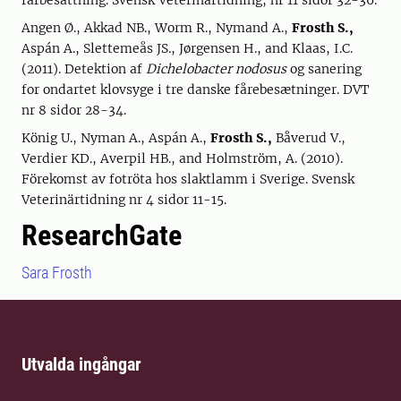
fårbesättning. Svensk Veterinärtidning, nr 11 sidor 32-36.
Angen Ø., Akkad NB., Worm R., Nymand A.,
Frosth S.,
Aspán A., Slettemeås JS., Jørgensen H., and Klaas, I.C.
(2011). Detektion af
Dichelobacter nodosus
og sanering
for ondartet klovsyge i tre danske fårebesætninger. DVT
nr 8 sidor 28-34.
König U., Nyman A., Aspán A.,
Frosth S.,
Båverud V.,
Verdier KD., Averpil HB., and Holmström, A. (2010).
Förekomst av fotröta hos slaktlamm i Sverige. Svensk
Veterinärtidning nr 4 sidor 11-15.
ResearchGate
Sara Frosth
Utvalda ingångar