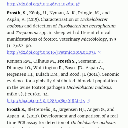
http://dx.doi.org/10.1136/vr.103610
Frosth, S.,
König, U., Nyman, A-K., Pringle, M., and
Aspán, A. (2015). Characterisation of
Dichelobacter
nodosus
and detection of
Fusobacterium necrophorum
and
Treponema
spp. in sheep with different clinical
manifestations of footrot. Veterinary Microbiology, 179
(1-2):82-90.
http://dx.doi.org/10.1016/j.vetmic.2015.02.034
Kennan RM., Gilhuus M.,
Frosth S.,
Seemann T.,
Dhungyel O., Whittington R., Boyce JD., Aspán A.,
Jørgensen HJ., Bulach DM., and Rood, JI. (2014). Genomic
evidence for a globally distributed, bimodal population
in the ovine footrot pathogen
Dichelobacter nodosus
.
mBio 5(5):e01821-14.
http://dx.doi.org/10.1128/mBio.01821-14
Frosth S.,
Slettemeås JS., Jørgensen HJ., Angen Ø., and
Aspan, A. (2012). Development and comparison of a real-
time PCR assay for detection of
Dichelobacter nodosus