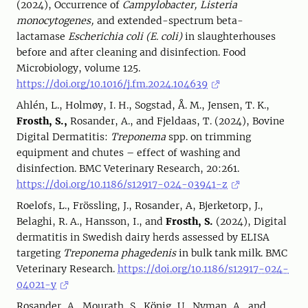
(2024), Occurrence of
Campylobacter, Listeria
monocytogenes,
and extended-spectrum beta-
lactamase
Escherichia coli (E. coli)
in slaughterhouses
before and after cleaning and disinfection. Food
Microbiology, volume 125.
https://doi.org/10.1016/j.fm.2024.104639
Ahlén, L., Holmøy, I. H., Sogstad, Å. M., Jensen, T. K.,
Frosth, S.,
Rosander, A., and Fjeldaas, T. (2024), Bovine
Digital Dermatitis:
Treponema
spp. on trimming
equipment and chutes – effect of washing and
disinfection. BMC Veterinary Research, 20:261.
https://doi.org/10.1186/s12917-024-03941-z
Roelofs, L., Frössling, J., Rosander, A, Bjerketorp, J.,
Belaghi, R. A., Hansson, I., and
Frosth, S.
(2024), Digital
dermatitis in Swedish dairy herds assessed by ELISA
targeting
Treponema phagedenis
in bulk tank milk. BMC
Veterinary Research.
https://doi.org/10.1186/s12917-024-
04021-y
Rosander, A., Mourath, S., König, U., Nyman, A., and