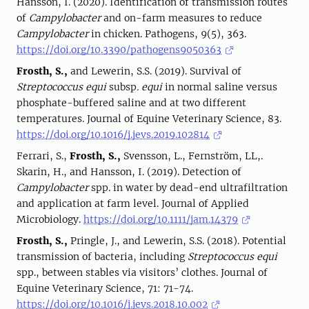
Hansson, I. (2020). Identification of transmission routes
of
Campylobacter
and on-farm measures to reduce
Campylobacter
in chicken. Pathogens, 9(5), 363.
https://doi.org/10.3390/pathogens9050363
Frosth, S.,
and Lewerin, S.S. (2019). Survival of
Streptococcus equi
subsp
. equi
in normal saline versus
phosphate-buffered saline and at two different
temperatures. Journal of Equine Veterinary Science, 83.
https://doi.org/10.1016/j.jevs.2019.102814
Ferrari, S.,
Frosth, S.,
Svensson, L., Fernström, LL,.
Skarin, H., and Hansson, I. (2019). Detection of
Campylobacter
spp. in water by dead-end ultrafiltration
and application at farm level. Journal of Applied
Microbiology.
https://doi.org/10.1111/jam.14379
Frosth, S.,
Pringle, J., and Lewerin, S.S. (2018). Potential
transmission of bacteria, including
Streptococcus equi
spp., between stables via visitors’ clothes. Journal of
Equine Veterinary Science, 71: 71-74.
https://doi.org/10.1016/j.jevs.2018.10.002