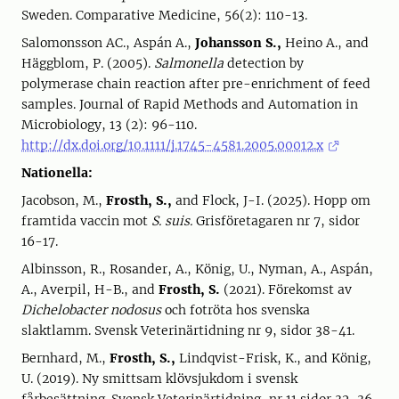
Sweden. Comparative Medicine, 56(2): 110-13.
Salomonsson AC., Aspán A.,
Johansson S.,
Heino A., and
Häggblom, P. (2005).
Salmonella
detection by
polymerase chain reaction after pre-enrichment of feed
samples. Journal of Rapid Methods and Automation in
Microbiology, 13 (2): 96-110.
http://dx.doi.org/10.1111/j.1745-4581.2005.00012.x
Nationella:
Jacobson, M.,
Frosth, S.,
and Flock, J-I. (2025). Hopp om
framtida vaccin mot
S. suis.
Grisföretagaren nr 7, sidor
16-17.
Albinsson, R., Rosander, A., König, U., Nyman, A., Aspán,
A., Averpil, H-B., and
Frosth, S.
(2021). Förekomst av
Dichelobacter nodosus
och fotröta hos svenska
slaktlamm. Svensk Veterinärtidning nr 9, sidor 38-41.
Bernhard, M.,
Frosth, S.,
Lindqvist-Frisk, K., and König,
U. (2019). Ny smittsam klövsjukdom i svensk