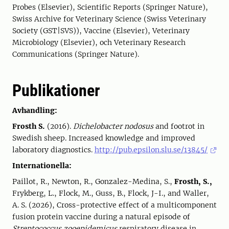
Probes (Elsevier), Scientific Reports (Springer Nature),
Swiss Archive for Veterinary Science (Swiss Veterinary
Society (GST|SVS)), Vaccine (Elsevier), Veterinary
Microbiology (Elsevier), och Veterinary Research
Communications (Springer Nature).
Publikationer
Avhandling:
Frosth S.
(2016).
Dichelobacter nodosus
and footrot in
Swedish sheep. Increased knowledge and improved
laboratory diagnostics.
http://pub.epsilon.slu.se/13845/
Internationella:
Paillot, R., Newton, R., Gonzalez-Medina, S.,
Frosth, S.,
Frykberg, L., Flock, M., Guss, B., Flock, J-I., and Waller,
A. S. (2026), Cross-protective effect of a multicomponent
fusion protein vaccine during a natural episode of
Streptococcus zooepidemicus
respiratory disease in