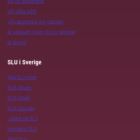
vill bli doktorand
vill söka jobb
vill rapportera om naturen
är verksam inom SLU:s sektorer
är alumn
SLU i Sverige
Alla SLU-orter
SLU Alnarp
SLU Umeå
SLU Uppsala
Jobba på SLU
Kontakta SLU
Stöd SLU