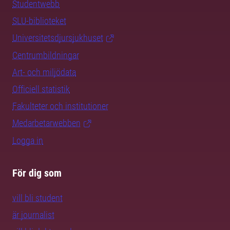
Studentwebb
SLU-biblioteket
Universitetsdjursjukhuset
Centrumbildningar
Art- och miljödata
Officiell statistik
Fakulteter och institutioner
Medarbetarwebben
Logga in
För dig som
vill bli student
är journalist