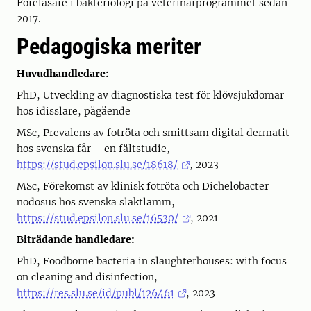
Föreläsare i bakteriologi på veterinärprogrammet sedan
2017.
Pedagogiska meriter
Huvudhandledare:
PhD, Utveckling av diagnostiska test för klövsjukdomar
hos idisslare, pågående
MSc, Prevalens av fotröta och smittsam digital dermatit
hos svenska får – en fältstudie,
https://stud.epsilon.slu.se/18618/
, 2023
MSc, Förekomst av klinisk fotröta och Dichelobacter
nodosus hos svenska slaktlamm,
https://stud.epsilon.slu.se/16530/
, 2021
Biträdande handledare:
PhD, Foodborne bacteria in slaughterhouses: with focus
on cleaning and disinfection,
https://res.slu.se/id/publ/126461
, 2023