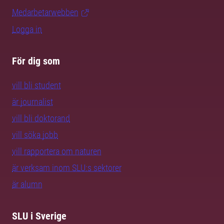
Medarbetarwebben
Logga in
För dig som
vill bli student
är journalist
vill bli doktorand
vill söka jobb
vill rapportera om naturen
är verksam inom SLU:s sektorer
är alumn
SLU i Sverige