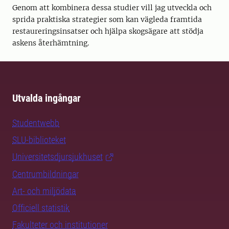
Genom att kombinera dessa studier vill jag utveckla och
sprida praktiska strategier som kan vägleda framtida
restaureringsinsatser och hjälpa skogsägare att stödja
askens återhämtning.
Utvalda ingångar
Studentwebb
SLU-biblioteket
Universitetsdjursjukhuset
Centrumbildningar
Art- och miljödata
Officiell statistik
Fakulteter och institutioner