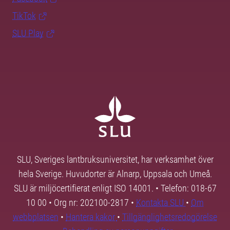
TikTok
SLU Play
SLU, Sveriges lantbruksuniversitet, har verksamhet över
hela Sverige. Huvudorter är Alnarp, Uppsala och Umeå.
SLU är miljöcertifierat enligt ISO 14001. • Telefon: 018-67
10 00 • Org nr: 202100-2817 •
Kontakta SLU
•
Om
webbplatsen
•
Hantera kakor
•
Tillgänglighetsredogörelse