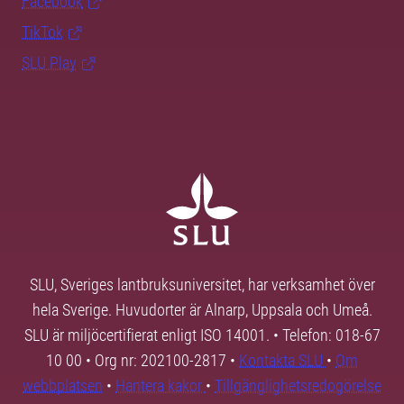
Facebook
TikTok
SLU Play
SLU, Sveriges lantbruksuniversitet, har verksamhet över
hela Sverige. Huvudorter är Alnarp, Uppsala och Umeå.
SLU är miljöcertifierat enligt ISO 14001. • Telefon: 018-67
10 00 • Org nr: 202100-2817 •
Kontakta SLU
•
Om
webbplatsen
•
Hantera kakor
•
Tillgänglighetsredogörelse