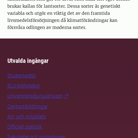
brukar kallas för lantsorter. Dessa sorter är genetiskt
variabla och utgör en viktig det av den framtida
livsmedelsförsörjningen då klimatförändringar kan
försvåra odlingen av moderna sorter.
Utvalda ingångar
Studentwebb
SLU-biblioteket
Universitetsdjursjukhuset
Centrumbildningar
Art- och miljödata
Officiell statistik
Fakulteter och institutioner