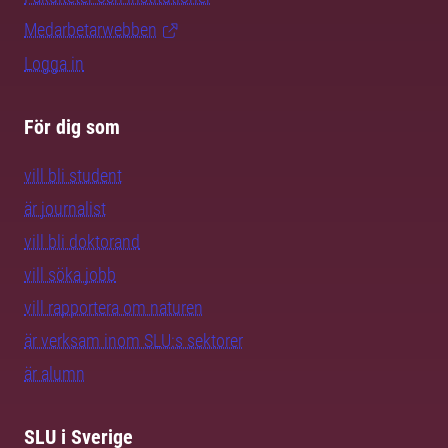
Medarbetarwebben
Logga in
För dig som
vill bli student
är journalist
vill bli doktorand
vill söka jobb
vill rapportera om naturen
är verksam inom SLU:s sektorer
är alumn
SLU i Sverige