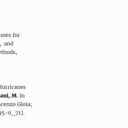
sses for
., and
ethods,
Hurricanes
ani, M
. In
incenzo Gioia;
95-0_71].