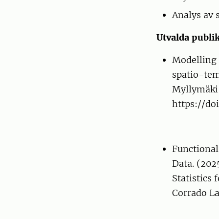
Analys av 
Utvalda publi
Modelling 
spatio-tem
Myllymäki,
https://do
Functional
Data. (202
Statistics 
Corrado L