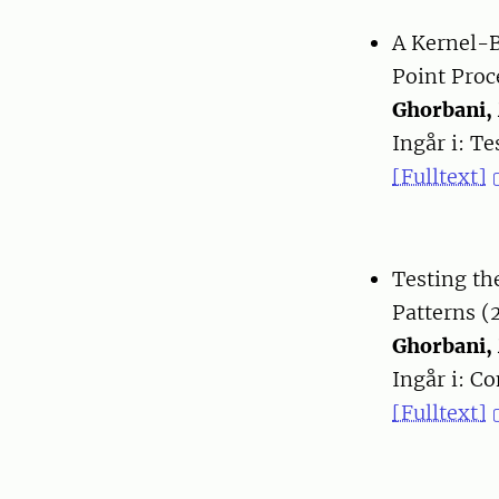
A Kernel-B
Point Proc
Ghorbani,
Ingår i: T
[Fulltext]
Testing th
Patterns (
Ghorbani,
Ingår i: Co
[Fulltext]