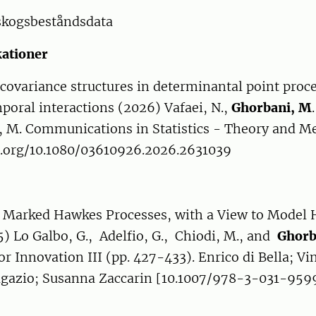
skogsbeståndsdata
kationer
covariance structures in determinantal point proce
poral interactions (2026) Vafaei, N.,
Ghorbani, M
 M. Communications in Statistics - Theory and M
i.org/10.1080/03610926.2026.2631039
 Marked Hawkes Processes, with a View to Model 
5) Lo Galbo, G., Adelfio, G., Chiodi, M., and
Ghorb
for Innovation III (pp. 427-433). Enrico di Bella; V
agazio; Susanna Zaccarin [10.1007/978-3-031-959