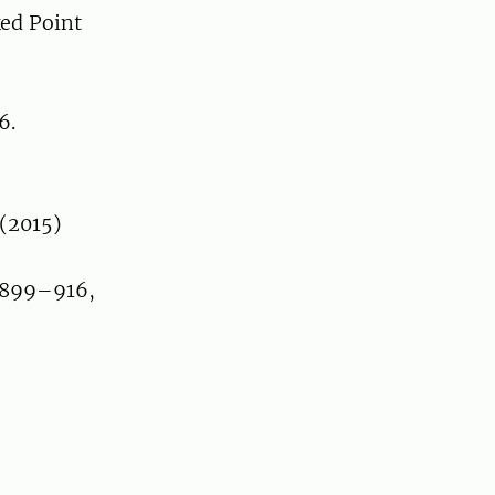
ed Point
6.
(2015)
. 899–916,