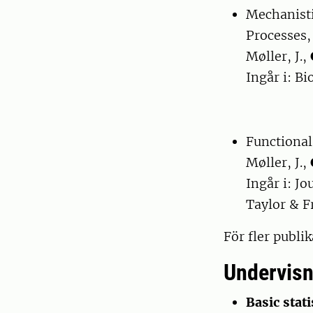
Mechanisti
Processes,
Møller, J.,
Ingår i: B
Functional
Møller, J.,
Ingår i: J
Taylor & F
För fler publi
Undervisn
Basic stati