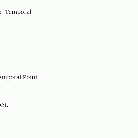
tio-Temporal
Temporal Point
021.