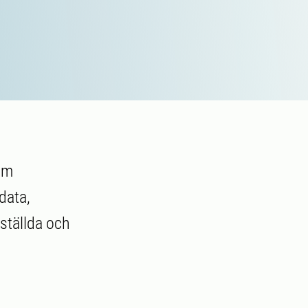
nom
data,
ställda och