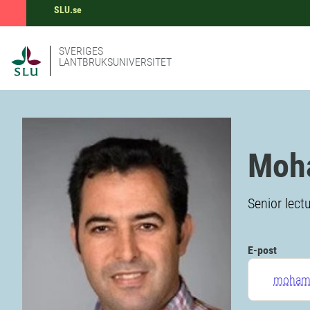
SLU.se
SVERIGES
LANTBRUKSUNIVERSITET
Moh
Senior lect
E-post
mohamm