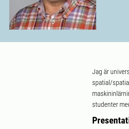
Jag är univers
spatial/spatia
maskininlärni
studenter med 
Presentat