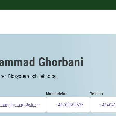
ammad Ghorbani
urer, Biosystem och teknologi
Mobiltelefon
Telefon
ad.ghorbani@slu.se
+46703868535
+464041