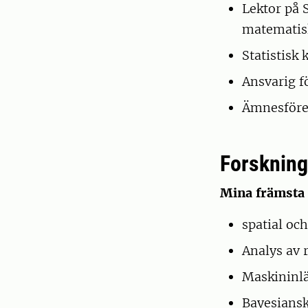
Lektor på 
matematisk
Statistisk 
Ansvarig fö
Ämnesföret
Forskning
Mina främsta 
spatial och
Analys av 
Maskininl
Bayesiansk 