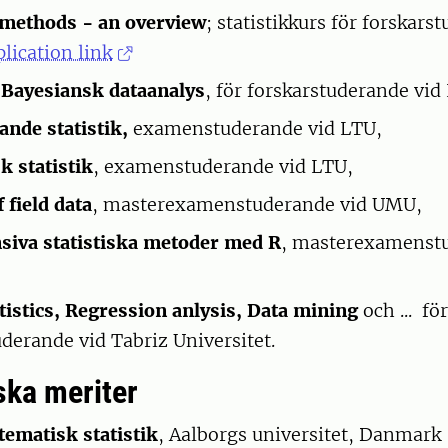
l methods - an overview
; statistikkurs för forskars
lication link
 Bayesiansk dataanalys
, för forskarstuderande vid
nde statistik,
examenstuderande vid LTU,
 statistik
, examenstuderande vid LTU,
 field data
, masterexamenstuderande vid UMU,
siva statistiska metoder med R
, masterexamenstu
atistics, Regression anlysis, Data mining
och ... fö
erande vid Tabriz Universitet.
ka meriter
tematisk statistik
, Aalborgs universitet, Danmark