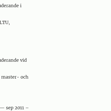
tuderande i
 LTU,
derande vid
r master- och
 — sep 2011 –