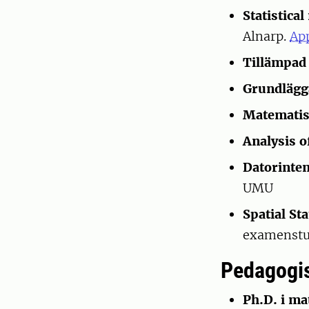
Statistica
Alnarp.
App
Tillämpad
Grundlägga
Matematisk
Analysis of
Datorinten
UMU
Spatial St
examenstud
Pedagogis
Ph.D. i ma