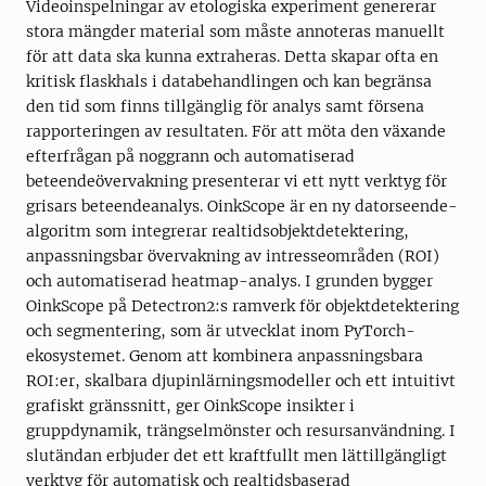
Videoinspelningar av etologiska experiment genererar
stora mängder material som måste annoteras manuellt
för att data ska kunna extraheras. Detta skapar ofta en
kritisk flaskhals i databehandlingen och kan begränsa
den tid som finns tillgänglig för analys samt försena
rapporteringen av resultaten. För att möta den växande
efterfrågan på noggrann och automatiserad
beteendeövervakning presenterar vi ett nytt verktyg för
grisars beteendeanalys. OinkScope är en ny datorseende-
algoritm som integrerar realtidsobjektdetektering,
anpassningsbar övervakning av intresseområden (ROI)
och automatiserad heatmap-analys. I grunden bygger
OinkScope på Detectron2:s ramverk för objektdetektering
och segmentering, som är utvecklat inom PyTorch-
ekosystemet. Genom att kombinera anpassningsbara
ROI:er, skalbara djupinlärningsmodeller och ett intuitivt
grafiskt gränssnitt, ger OinkScope insikter i
gruppdynamik, trängselmönster och resursanvändning. I
slutändan erbjuder det ett kraftfullt men lättillgängligt
verktyg för automatisk och realtidsbaserad