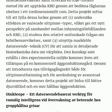
bröstbensavvikelser samt utveckla en icke-invasiv
metod för att upptäcka KBD genom att bedöma fåglarnas
rörelser i ett tredimensionellt rum. Detta projekt syftar
till att fylla dessa luckor genom att (1) undersöka
effekten av varierade sittpinne-typer, vilket ger ett nytt
perspektiv på sambandet mellan inhysningsförhållanden
och KBD, (2) studera den relativt outforskade frågan om
bröstbensavvikelser, samt (3) utnyttja markörlös
datorseende-teknik (CV) för att samla in detaljerade
biomekaniska data om värphöns. Den kunskap som
erhålls i den experimentella miljön kommer även att
tillämpas på en kommersiell äggproduktionsgård. Genom
att introducera nya tillvägagångssätt både för
sittpinneutformning och för användning av avancerad
datorseende, kommer detta projekt att bidra till bättre
djurvälfärd och en mer hållbar äggproduktion.
OinkScope – Ett datorseendebaserat verktyg för
rumslig intelligens vid övervakning av beteende hos
grupphållna grisar