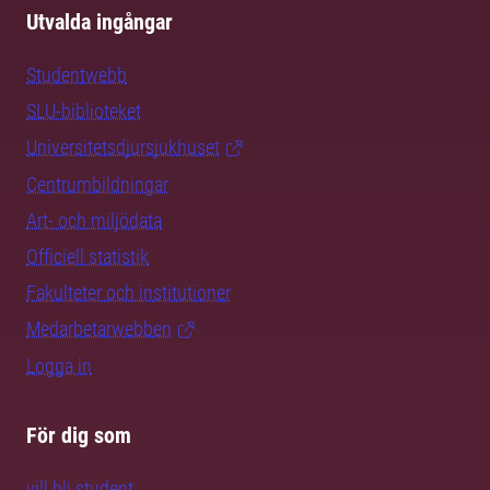
Utvalda ingångar
Studentwebb
SLU-biblioteket
Universitetsdjursjukhuset
Centrumbildningar
Art- och miljödata
Officiell statistik
Fakulteter och institutioner
Medarbetarwebben
Logga in
För dig som
vill bli student