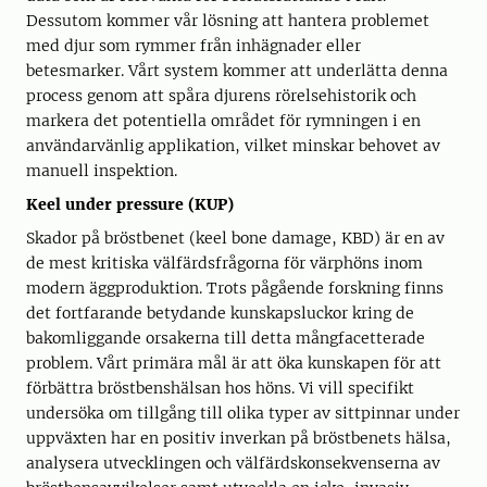
Dessutom kommer vår lösning att hantera problemet
med djur som rymmer från inhägnader eller
betesmarker. Vårt system kommer att underlätta denna
process genom att spåra djurens rörelsehistorik och
markera det potentiella området för rymningen i en
användarvänlig applikation, vilket minskar behovet av
manuell inspektion.
Keel under pressure (KUP)
Skador på bröstbenet (keel bone damage, KBD) är en av
de mest kritiska välfärdsfrågorna för värphöns inom
modern äggproduktion. Trots pågående forskning finns
det fortfarande betydande kunskapsluckor kring de
bakomliggande orsakerna till detta mångfacetterade
problem. Vårt primära mål är att öka kunskapen för att
förbättra bröstbenshälsan hos höns. Vi vill specifikt
undersöka om tillgång till olika typer av sittpinnar under
uppväxten har en positiv inverkan på bröstbenets hälsa,
analysera utvecklingen och välfärdskonsekvenserna av