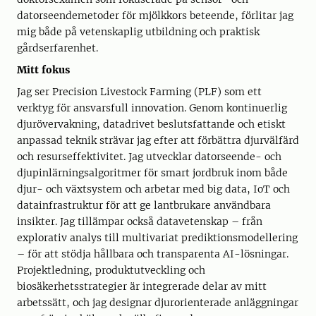
datorseendemetoder för mjölkkors beteende, förlitar jag
mig både på vetenskaplig utbildning och praktisk
gårdserfarenhet.
Mitt fokus
Jag ser Precision Livestock Farming (PLF) som ett
verktyg för ansvarsfull innovation. Genom kontinuerlig
djurövervakning, datadrivet beslutsfattande och etiskt
anpassad teknik strävar jag efter att förbättra djurvälfärd
och resurseffektivitet. Jag utvecklar datorseende- och
djupinlärningsalgoritmer för smart jordbruk inom både
djur- och växtsystem och arbetar med big data, IoT och
datainfrastruktur för att ge lantbrukare användbara
insikter. Jag tillämpar också datavetenskap – från
explorativ analys till multivariat prediktionsmodellering
– för att stödja hållbara och transparenta AI-lösningar.
Projektledning, produktutveckling och
biosäkerhetsstrategier är integrerade delar av mitt
arbetssätt, och jag designar djurorienterade anläggningar