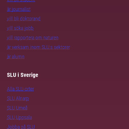
är journalist
vill bli doktorand
vill söka jobb
vill rapportera om naturen
är verksam inom SLU:s sektorer
är alumn
SLU i Sverige
Alla SLU-orter
SLU Alnarp
SLU Umeå
SLU Uppsala
Jobba på SLU