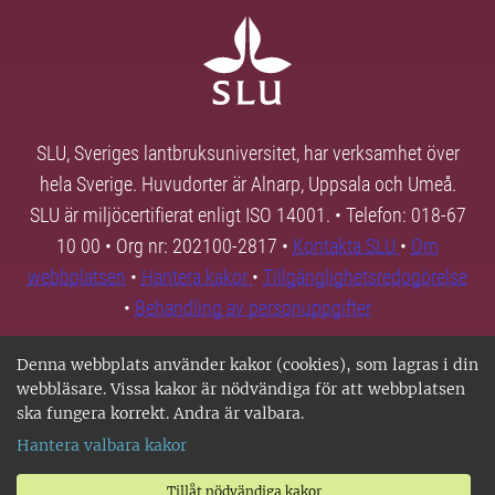
SLU, Sveriges lantbruksuniversitet, har verksamhet över
hela Sverige. Huvudorter är Alnarp, Uppsala och Umeå.
SLU är miljöcertifierat enligt ISO 14001. • Telefon: 018-67
10 00 • Org nr: 202100-2817 •
Kontakta SLU
•
Om
webbplatsen
•
Hantera kakor
•
Tillgänglighetsredogörelse
•
Behandling av personuppgifter
Denna webbplats använder kakor (cookies), som lagras i din
webbläsare. Vissa kakor är nödvändiga för att webbplatsen
ska fungera korrekt. Andra är valbara.
Hantera valbara kakor
Tillåt nödvändiga kakor