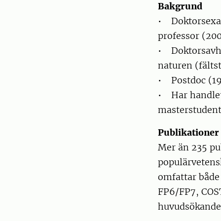
Bakgrund
• Doktorsexam
professor (200
• Doktorsavha
naturen (fälts
• Postdoc (19
• Har handlet
masterstudent
Publikationer
Mer än 235 pub
populärvetensk
omfattar både 
FP6/FP7, COST
huvudsökande,