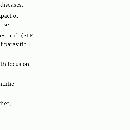
diseases.
pact of
use.
Research (SLF-
 parasitic
th focus on
intic
her,