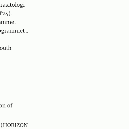
rasitologi
T24).
rammet
rogrammet i
South
on of
e (HORIZON