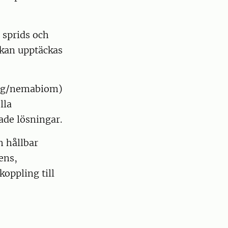
 sprids och
 kan upptäckas
ing/nemabiom)
lla
tade lösningar.
 hållbar
ens,
koppling till