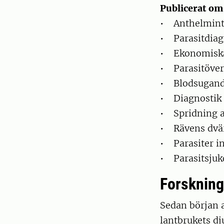
Publicerat om
• Anthelmintik
• Parasitdiag
• Ekonomiska 
• Parasitöverv
• Blodsugande
• Diagnostik o
• Spridning a
• Rävens dvär
• Parasiter i
• Parasitsjuk
Forskning
Sedan början a
lantbrukets d