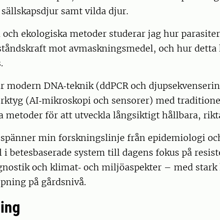
 sällskapsdjur samt vilda djur.
och ekologiska metoder studerar jag hur parasiter
ståndskraft mot avmaskningsmedel, och hur detta
.
ar modern DNA‑teknik (ddPCR och djupsekvenser
erktyg (AI‑mikroskopi och sensorer) med traditione
a metoder för att utveckla långsiktigt hållbara, rik
pänner min forskningslinje från epidemiologi och
l i betesbaserade system till dagens fokus på resist
gnostik och klimat‑ och miljöaspekter – med stark 
mpning på gårdsnivå.
ing