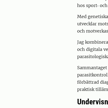
hos sport‑ och
Med genetiska 
utvecklar mot
och motverkas
Jag kombiner
och digitala v
parasitologisk
Sammantaget s
parasitkontrol
förbättrad dia
praktisk tillä
Undervisn