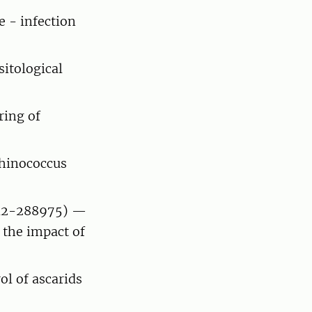
e - infection
itological
ring of
hinococcus
12-288975) —
 the impact of
l of ascarids