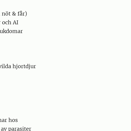
 nöt & får)
 och AI
sjukdomar
ilda hjortdjur
mar hos
av parasiter