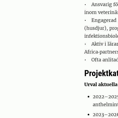
• Ansvarig fö
inom veterinä
• Engagerad 
(husdjur), pr
infektionsbiol
• Aktiv i lär
Africa‑partner
• Ofta anlitad
Projektka
Urval aktuell
2022–2025
anthelmint
2023–2026