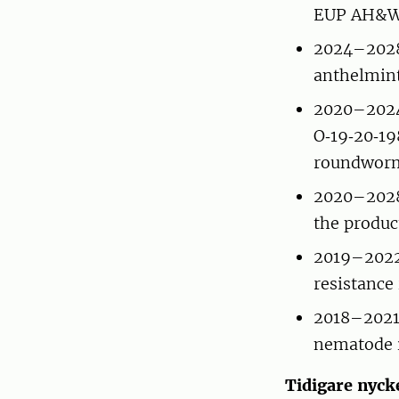
EUP AH&W) 
2024–2028
anthelmint
2020–2024 
O‑19‑20‑19
roundworms
2020–2028
the produc
2019–2022
resistance
2018–2021
nematode i
Tidigare nyck