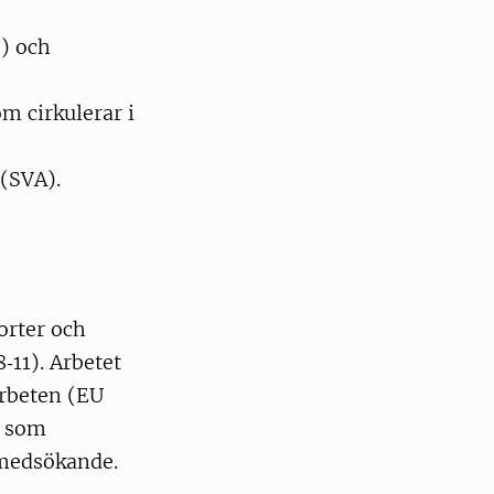
) och
m cirkulerar i
(SVA).
orter och
‑11). Arbetet
arbeten (EU
r som
medsökande.