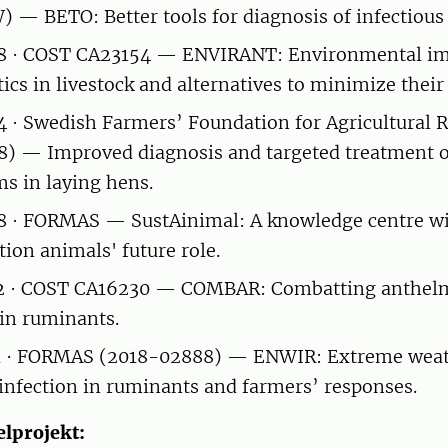
— BETO: Better tools for diagnosis of infectious 
 · COST CA23154 — ENVIRANT: Environmental im
ics in livestock and alternatives to minimize their 
· Swedish Farmers’ Foundation for Agricultural 
8) — Improved diagnosis and targeted treatment of
 in laying hens.
 · FORMAS — SustAinimal: A knowledge centre wi
tion animals' future role.
 · COST CA16230 — COMBAR: Combatting anthelm
 in ruminants.
 · FORMAS (2018-02888) — ENWIR: Extreme weat
nfection in ruminants and farmers’ responses.
elprojekt: