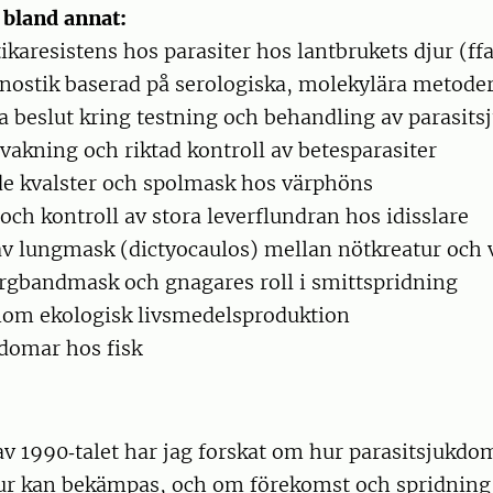
 bland annat:
aresistens hos parasiter hos lantbrukets djur (ffa
nostik baserad på serologiska, molekylära metoder
beslut kring testning och behandling av parasit
akning och riktad kontroll av betesparasiter
 kvalster och spolmask hos värphöns
ch kontroll av stora leverflundran hos idisslare
v lungmask (dictyocaulos) mellan nötkreatur och v
gbandmask och gnagares roll i smittspridning
nom ekologisk livsmedelsproduktion
domar hos fisk
v 1990‑talet har jag forskat om hur parasitsjukdo
jur kan bekämpas, och om förekomst och spridning 