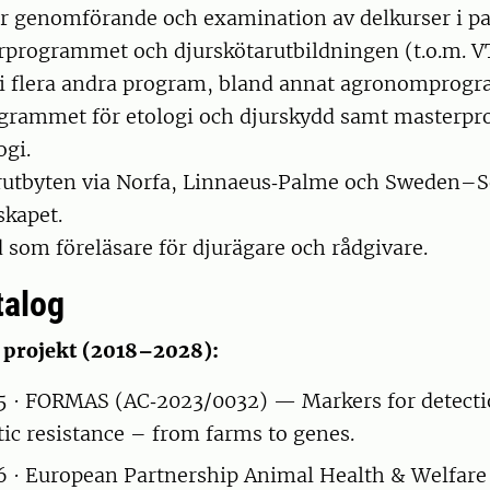
r genomförande och examination av delkurser i pa
rprogrammet och djurskötarutbildningen (t.o.m. V
i flera andra program, bland annat agronomprog
ogrammet för etologi och djurskydd samt masterp
ogi.
arutbyten via Norfa, Linnaeus‑Palme och Sweden–
skapet.
 som föreläsare för djurägare och rådgivare.
talog
a projekt (2018–2028):
 · FORMAS (AC‑2023/0032) — Markers for detecti
ic resistance – from farms to genes.
 · European Partnership Animal Health & Welfar