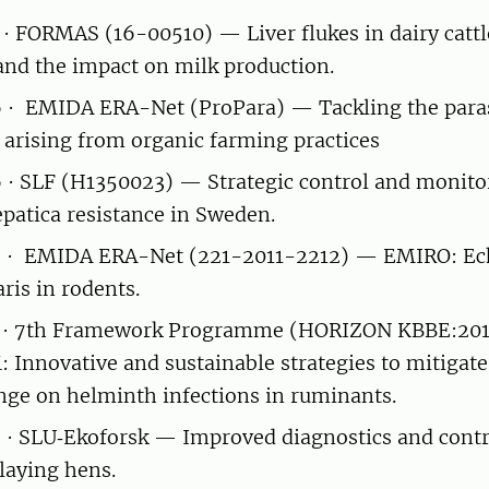
· FORMAS (16-00510) — Liver flukes in dairy cattl
nd the impact on milk production.
 · EMIDA ERA-Net (ProPara) — Tackling the paras
 arising from organic farming practices
· SLF (H1350023) — Strategic control and monito
epatica resistance in Sweden.
 · EMIDA ERA-Net (221-2011-2212) — EMIRO: Ec
ris in rodents.
 · 7th Framework Programme (HORIZON KBBE:20
nnovative and sustainable strategies to mitigate
nge on helminth infections in ruminants.
· SLU‑Ekoforsk — Improved diagnostics and contro
 laying hens.