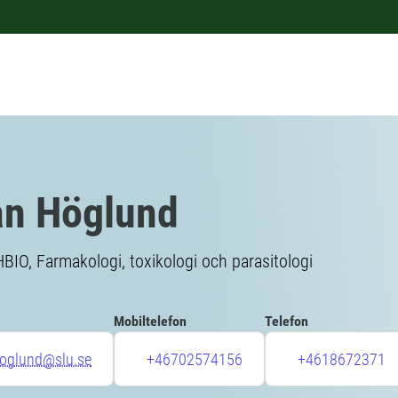
n Höglund
HBIO, Farmakologi, toxikologi och parasitologi
Mobiltelefon
Telefon
hoglund@slu.se
+46702574156
+4618672371