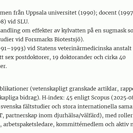
en från Uppsala universitet (1990); docent (1997
8) vid SLU.
ndling om effekter av kylvatten på en sugmask so
tudier vid Forsmarks Biotestsjö).
91–1993) vid Statens veterinärmedicinska anstalt 
t sex postdoktorer, 19 doktorander och cirka 40
er.
likationer (vetenskapligt granskade artiklar, rapp
apliga bidrag). H‑index: 45 enligt Scopus (2025‑08
svenska fältstudier och stora internationella sam
, partnerskap inom djurhälsa/välfärd), med rolle
 arbetspaketsledare, kommittémedlem och aktiv 