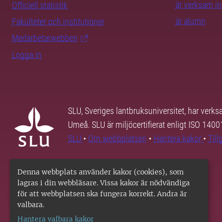
är verksam i
Officiell statistik
är alumn
Fakulteter och institutioner
Medarbetarwebben
Logga in
SLU, Sveriges lantbruksuniversitet, har verk
Umeå. SLU är miljöcertifierat enligt ISO 140
SLU
•
Om webbplatsen
•
Hantera kakor
•
Til
Denna webbplats använder kakor (cookies), som
lagras i din webbläsare. Vissa kakor är nödvändiga
för att webbplatsen ska fungera korrekt. Andra är
valbara.
Hantera valbara kakor