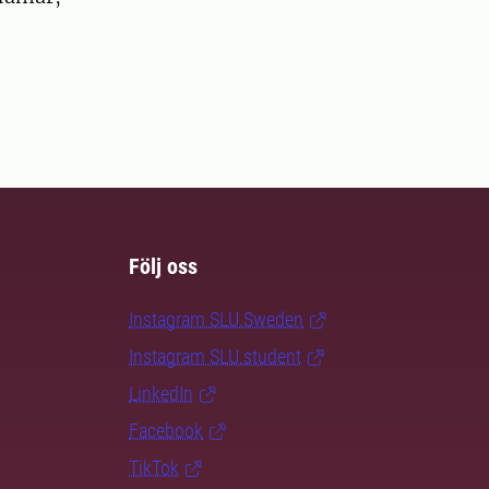
Följ oss
Instagram SLU.Sweden
Instagram SLU.student
LinkedIn
Facebook
TikTok