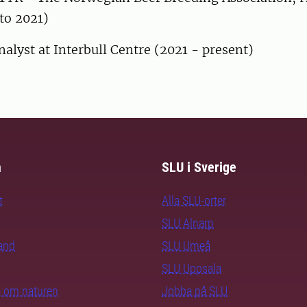
to 2021)
nalyst at Interbull Centre (2021 - present)
m
SLU i Sverige
t
Alla SLU-orter
SLU Alnarp
rand
SLU Umeå
SLU Uppsala
ra om naturen
Jobba på SLU