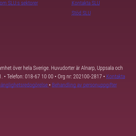
nom SLU:s sektorer
Kontakta SLU
Stöd SLU
samhet över hela Sverige. Huvudorter är Alnarp, Uppsala och
01. • Telefon: 018-67 10 00 • Org nr: 202100-2817 •
Kontakta
lgänglighetsredogörelse
•
Behandling av personuppgifter