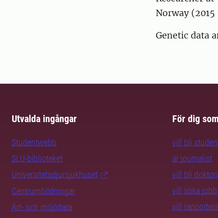
Norway (2015 
Genetic data a
Utvalda ingångar
För dig so
Studentwebb
vill bli studen
SLU-biblioteket
är journalist
Universitetsdjursjukhuset
vill bli dokto
vill söka jobb
Centrumbildningar
vill rapporte
Art- och miljödata