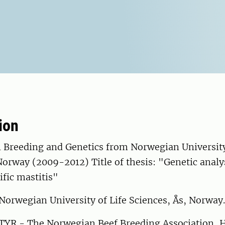
ion
 Breeding and Genetics from Norwegian University
Norway (2009-2012) Title of thesis: "Genetic analy
fic mastitis"
Norwegian University of Life Sciences, Ås, Norway
 TYR - The Norwegian Beef Breeding Association, 