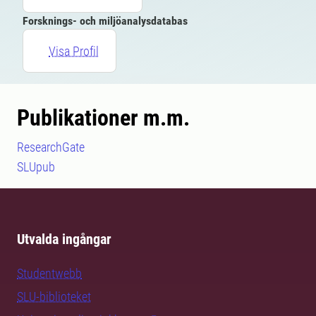
Forsknings- och miljöanalysdatabas
Visa Profil
Publikationer m.m.
ResearchGate
SLUpub
Utvalda ingångar
Studentwebb
SLU-biblioteket