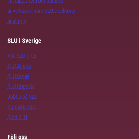
vill rapportera om naturen
är verksam inom SLU:s sektorer
är alumn
SLU i Sverige
Alla SLU-orter
SLU Alnarp
SLU Umeå
SLU Uppsala
Jobba på SLU
Kontakta SLU
Stöd SLU
Följ oss