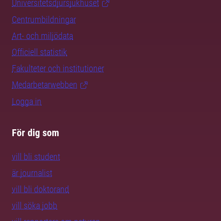
Universitetsdjursjukhuset
Centrumbildningar
Art- och miljödata
Officiell statistik
Fakulteter och institutioner
Medarbetarwebben
Logga in
För dig som
vill bli student
är journalist
vill bli doktorand
vill söka jobb