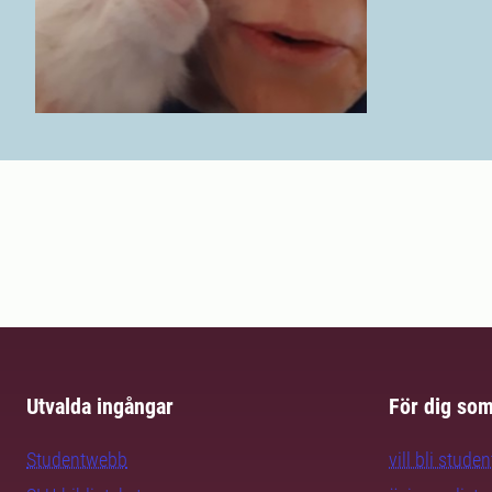
Utvalda ingångar
För dig so
Studentwebb
vill bli studen