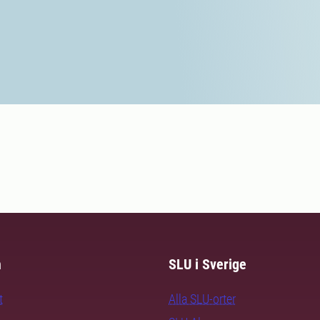
m
SLU i Sverige
t
Alla SLU-orter