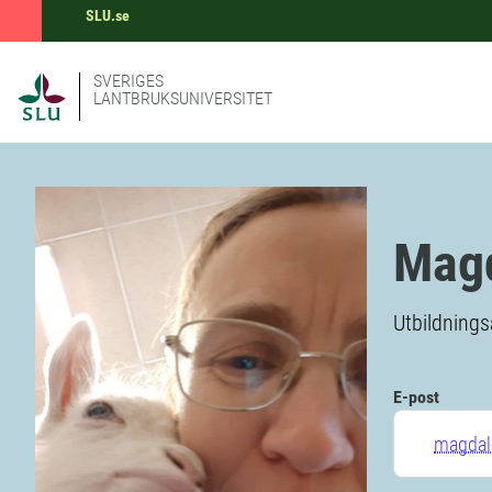
SLU.se
SVERIGES
LANTBRUKSUNIVERSITET
Mag
Utbildnings
E-post
magdal