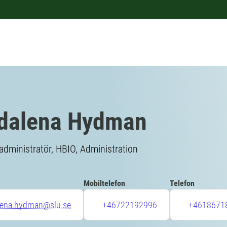
dalena Hydman
administratör, HBIO, Administration
Mobiltelefon
Telefon
ena.hydman@slu.se
+46722192996
+4618671