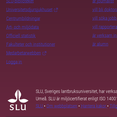
SLU-biblioteket
är journalist
Universitetsdjursjukhuset
vill bli dokto
vill söka jobb
Centrumbildningar
vill rapporte
Art- och miljödata
är verksam i
Officiell statistik
är alumn
Fakulteter och institutioner
Medarbetarwebben
Logga in
SLU, Sveriges lantbruksuniversitet, har verk
Umeå. SLU är miljöcertifierat enligt ISO 140
SLU
•
Om webbplatsen
•
Hantera kakor
•
Til