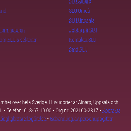
SLU Alnarp
rand
SLU Umeå
SLU Uppsala
ra om naturen
Jobba på SLU
nom SLU:s sektorer
Kontakta SLU
Stöd SLU
samhet över hela Sverige. Huvudorter är Alnarp, Uppsala och
01. • Telefon: 018-67 10 00 • Org nr: 202100-2817 •
Kontakta
lgänglighetsredogörelse
•
Behandling av personuppgifter