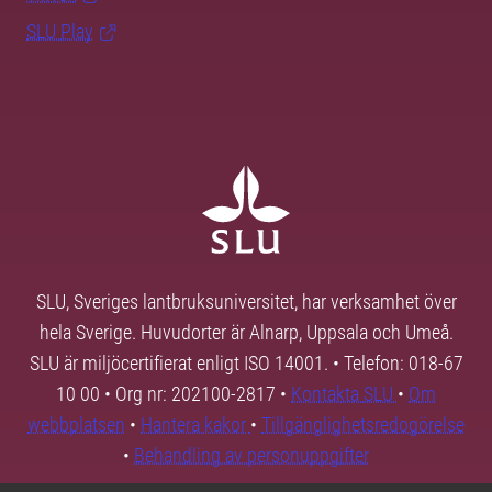
SLU Play
SLU, Sveriges lantbruksuniversitet, har verksamhet över
hela Sverige. Huvudorter är Alnarp, Uppsala och Umeå.
SLU är miljöcertifierat enligt ISO 14001. • Telefon: 018-67
10 00 • Org nr: 202100-2817 •
Kontakta SLU
•
Om
webbplatsen
•
Hantera kakor
•
Tillgänglighetsredogörelse
•
Behandling av personuppgifter