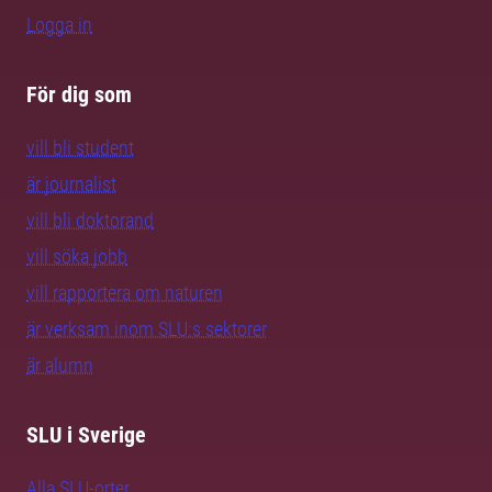
Logga in
För dig som
vill bli student
är journalist
vill bli doktorand
vill söka jobb
vill rapportera om naturen
är verksam inom SLU:s sektorer
är alumn
SLU i Sverige
Alla SLU-orter