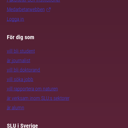
Medarbetarwebben
Logga in
För dig som
vill bli student
är journalist
vill bli doktorand
vill söka jobb
vill rapportera om naturen
är verksam inom SLU:s sektorer
är alumn
SLU i Sverige