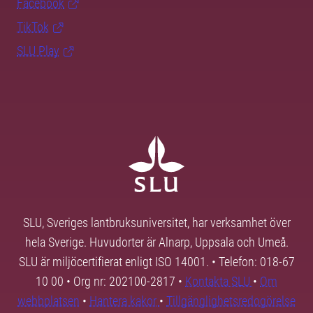
Facebook
TikTok
SLU Play
SLU, Sveriges lantbruksuniversitet, har verksamhet över
hela Sverige. Huvudorter är Alnarp, Uppsala och Umeå.
SLU är miljöcertifierat enligt ISO 14001. • Telefon: 018-67
10 00 • Org nr: 202100-2817 •
Kontakta SLU
•
Om
webbplatsen
•
Hantera kakor
•
Tillgänglighetsredogörelse