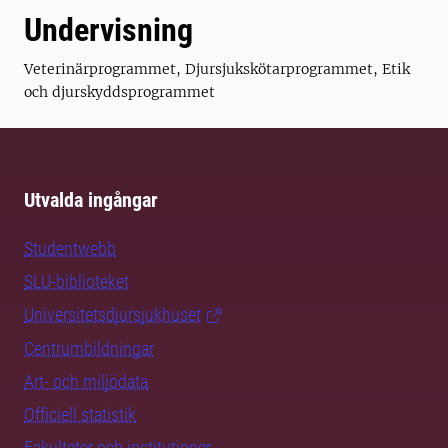
Undervisning
Veterinärprogrammet, Djursjukskötarprogrammet, Etik
och djurskyddsprogrammet
Utvalda ingångar
Studentwebb
SLU-biblioteket
Universitetsdjursjukhuset
Centrumbildningar
Art- och miljödata
Officiell statistik
Fakulteter och institutioner