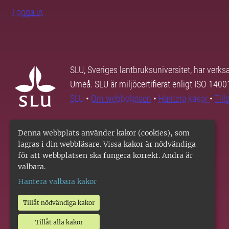
Logga in
SLU, Sveriges lantbruksuniversitet, har verk
Umeå. SLU är miljöcertifierat enligt ISO 140
SLU
•
Om webbplatsen
•
Hantera kakor
•
Til
Denna webbplats använder kakor (cookies), som
lagras i din webbläsare. Vissa kakor är nödvändiga
för att webbplatsen ska fungera korrekt. Andra är
valbara.
Hantera valbara kakor
Tillåt nödvändiga kakor
Tillåt alla kakor