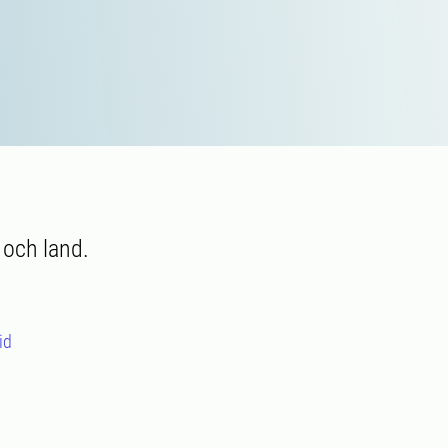
 och land.
id