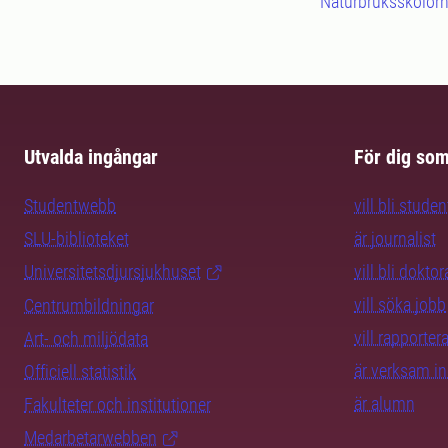
Naturbruksskolorna
Utvalda ingångar
För dig so
Studentwebb
vill bli studen
SLU-biblioteket
är journalist
Universitetsdjursjukhuset
vill bli dokto
vill söka jobb
Centrumbildningar
vill rapporte
Art- och miljödata
är verksam i
Officiell statistik
är alumn
Fakulteter och institutioner
Medarbetarwebben