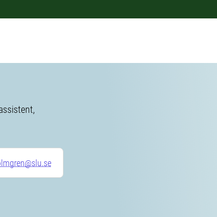
ssistent,
olmgren@slu.se