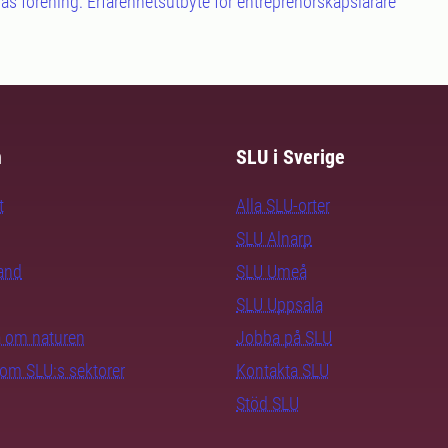
s förening: Erfarenhetsutbyte för entreprenörskapslärare
m
SLU i Sverige
t
Alla SLU-orter
SLU Alnarp
rand
SLU Umeå
SLU Uppsala
ra om naturen
Jobba på SLU
nom SLU:s sektorer
Kontakta SLU
Stöd SLU