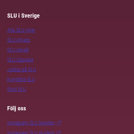
SLU i Sverige
Alla SLU-orter
SLU Alnarp
SLU Umeå
SLU Uppsala
Jobba på SLU
Kontakta SLU
Stöd SLU
Följ oss
Instagram SLU.Sweden
Instagram SLU.student