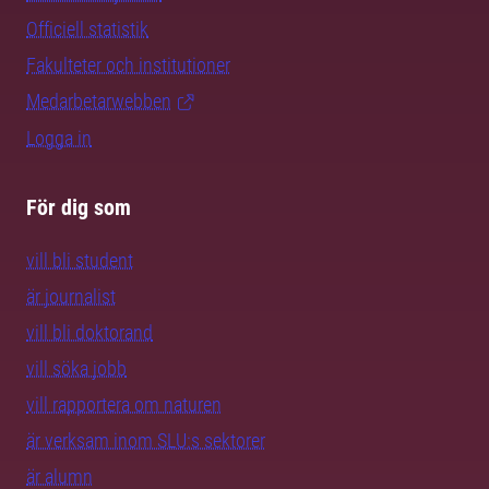
Officiell statistik
Fakulteter och institutioner
Medarbetarwebben
Logga in
För dig som
vill bli student
är journalist
vill bli doktorand
vill söka jobb
vill rapportera om naturen
är verksam inom SLU:s sektorer
är alumn