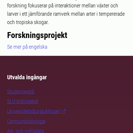
forskning fokuserar på interaktioner mellan växter och
larver i ett jämförande ramverk mellan arter i tempererade
och tropiska skogar.
Forskningsprojekt
Se mer på engelska
Utvalda ingångar
Studentwebb
SLU-biblioteket
Universitetsdjursjukhuset
Centrumbildningar
Art- och miljödata