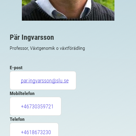
Pär Ingvarsson
Professor, Växtgenomik o växtförädling
E-post
par.ingvarsson@slu.se
Mobiltelefon
+46730359721
Telefon
+4618673230