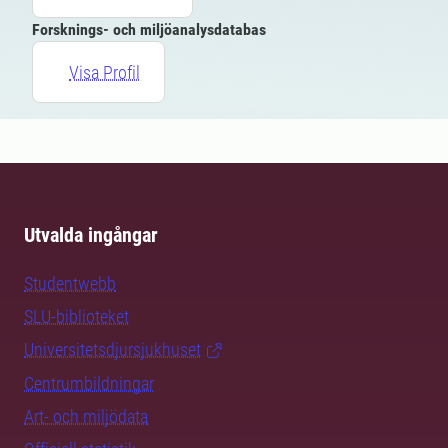
Forsknings- och miljöanalysdatabas
Visa Profil
Utvalda ingångar
Studentwebb
SLU-biblioteket
Universitetsdjursjukhuset
Centrumbildningar
Art- och miljödata