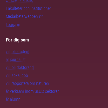
Officiell statistik
Fakulteter och institutioner
Medarbetarwebben
Logga in
För dig som
vill bli student
är journalist
vill bli doktorand
vill söka jobb
vill rapportera om naturen
är verksam inom SLU:s sektorer
är alumn