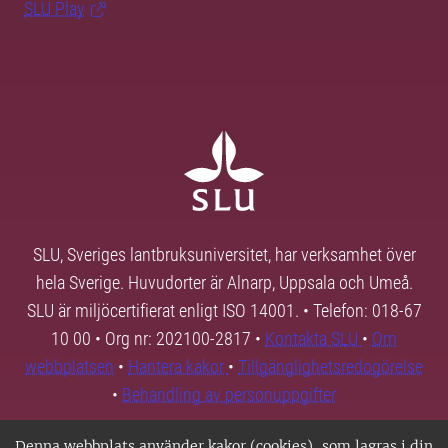
SLU Play
SLU, Sveriges lantbruksuniversitet, har verksamhet över
hela Sverige. Huvudorter är Alnarp, Uppsala och Umeå.
SLU är miljöcertifierat enligt ISO 14001. • Telefon: 018-67
10 00 • Org nr: 202100-2817 •
Kontakta SLU
•
Om
webbplatsen
•
Hantera kakor
•
Tillgänglighetsredogörelse
•
Behandling av personuppgifter
Denna webbplats använder kakor (cookies), som lagras i din