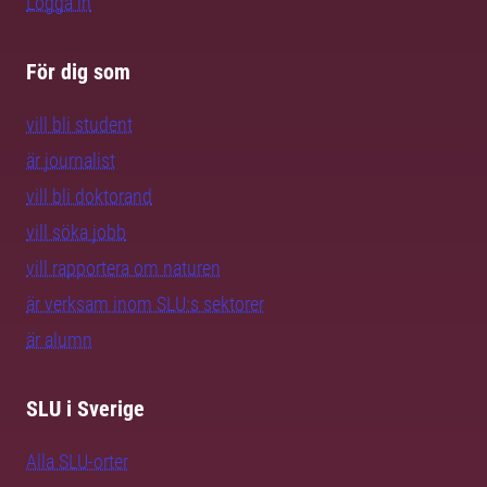
Logga in
För dig som
vill bli student
är journalist
vill bli doktorand
vill söka jobb
vill rapportera om naturen
är verksam inom SLU:s sektorer
är alumn
SLU i Sverige
Alla SLU-orter