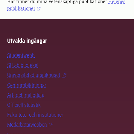
Här finner du mina vetenskapliga publikationer
Helenes
publikationer
Utvalda ingångar
Studentwebb
SLU-biblioteket
Universitetsdjursjukhuset
Centrumbildningar
Art- och miljödata
Officiell statistik
Fakulteter och institutioner
Medarbetarwebben