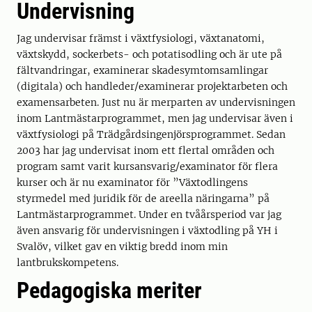
Undervisning
Jag undervisar främst i växtfysiologi, växtanatomi,
växtskydd, sockerbets- och potatisodling och är ute på
fältvandringar, examinerar skadesymtomsamlingar
(digitala) och handleder/examinerar projektarbeten och
examensarbeten. Just nu är merparten av undervisningen
inom Lantmästarprogrammet, men jag undervisar även i
växtfysiologi på Trädgårdsingenjörsprogrammet. Sedan
2003 har jag undervisat inom ett flertal områden och
program samt varit kursansvarig/examinator för flera
kurser och är nu examinator för ”Växtodlingens
styrmedel med juridik för de areella näringarna” på
Lantmästarprogrammet. Under en tvåårsperiod var jag
även ansvarig för undervisningen i växtodling på YH i
Svalöv, vilket gav en viktig bredd inom min
lantbrukskompetens.
Pedagogiska meriter