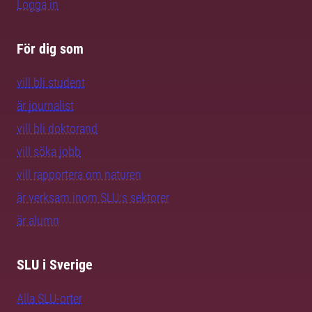
Logga in
För dig som
vill bli student
är journalist
vill bli doktorand
vill söka jobb
vill rapportera om naturen
är verksam inom SLU:s sektorer
är alumn
SLU i Sverige
Alla SLU-orter