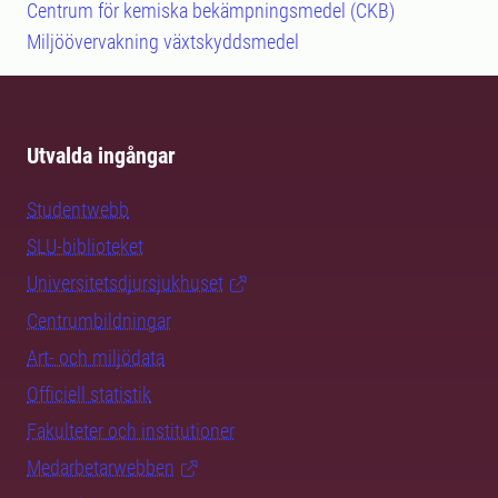
Centrum för kemiska bekämpningsmedel (CKB)
Miljöövervakning växtskyddsmedel
Utvalda ingångar
Studentwebb
SLU-biblioteket
Universitetsdjursjukhuset
Centrumbildningar
Art- och miljödata
Officiell statistik
Fakulteter och institutioner
Medarbetarwebben