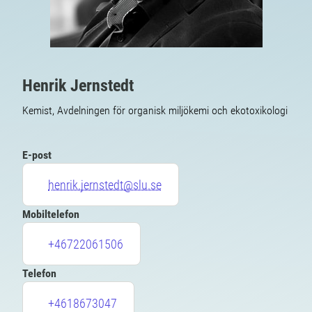
Henrik Jernstedt
Kemist, Avdelningen för organisk miljökemi och ekotoxikologi
E-post
henrik.jernstedt@slu.se
Mobiltelefon
+46722061506
Telefon
+4618673047