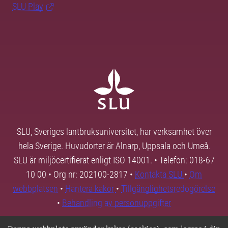
SLU Play
SLU, Sveriges lantbruksuniversitet, har verksamhet över
hela Sverige. Huvudorter är Alnarp, Uppsala och Umeå.
SLU är miljöcertifierat enligt ISO 14001. • Telefon: 018-67
10 00 • Org nr: 202100-2817 •
Kontakta SLU
•
Om
webbplatsen
•
Hantera kakor
•
Tillgänglighetsredogörelse
•
Behandling av personuppgifter