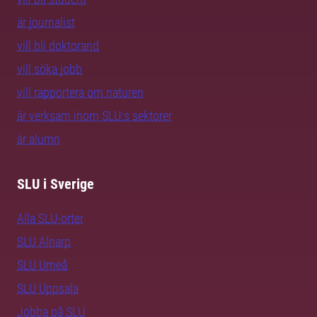
är journalist
vill bli doktorand
vill söka jobb
vill rapportera om naturen
är verksam inom SLU:s sektorer
är alumn
SLU i Sverige
Alla SLU-orter
SLU Alnarp
SLU Umeå
SLU Uppsala
Jobba på SLU