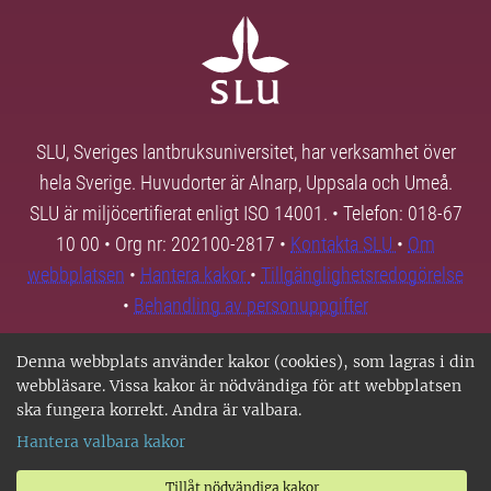
SLU, Sveriges lantbruksuniversitet, har verksamhet över
hela Sverige. Huvudorter är Alnarp, Uppsala och Umeå.
SLU är miljöcertifierat enligt ISO 14001. • Telefon: 018-67
10 00 • Org nr: 202100-2817 •
Kontakta SLU
•
Om
webbplatsen
•
Hantera kakor
•
Tillgänglighetsredogörelse
•
Behandling av personuppgifter
Denna webbplats använder kakor (cookies), som lagras i din
webbläsare. Vissa kakor är nödvändiga för att webbplatsen
ska fungera korrekt. Andra är valbara.
Hantera valbara kakor
Tillåt nödvändiga kakor