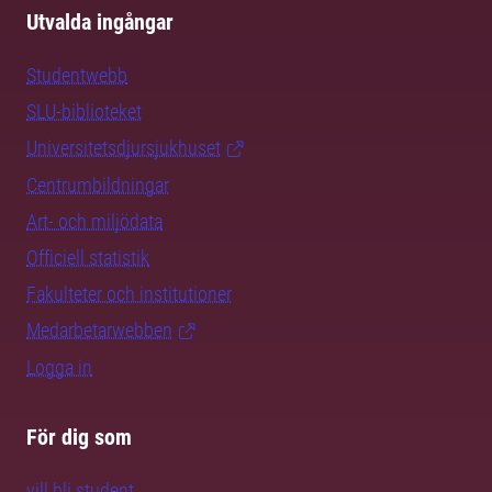
Utvalda ingångar
Studentwebb
SLU-biblioteket
Universitetsdjursjukhuset
Centrumbildningar
Art- och miljödata
Officiell statistik
Fakulteter och institutioner
Medarbetarwebben
Logga in
För dig som
vill bli student