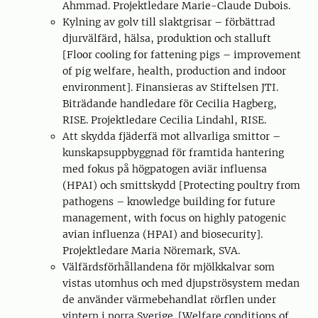
Ahmmad. Projektledare Marie-Claude Dubois.
Kylning av golv till slaktgrisar – förbättrad
djurvälfärd, hälsa, produktion och stalluft
[Floor cooling for fattening pigs – improvement
of pig welfare, health, production and indoor
environment]. Finansieras av Stiftelsen JTI.
Biträdande handledare för Cecilia Hagberg,
RISE. Projektledare Cecilia Lindahl, RISE.
Att skydda fjäderfä mot allvarliga smittor –
kunskapsuppbyggnad för framtida hantering
med fokus på högpatogen aviär influensa
(HPAI) och smittskydd [Protecting poultry from
pathogens – knowledge building for future
management, with focus on highly patogenic
avian influenza (HPAI) and biosecurity].
Projektledare Maria Nöremark, SVA.
Välfärdsförhållandena för mjölkkalvar som
vistas utomhus och med djupströsystem medan
de använder värmebehandlat rörflen under
vintern i norra Sverige. [Welfare conditions of