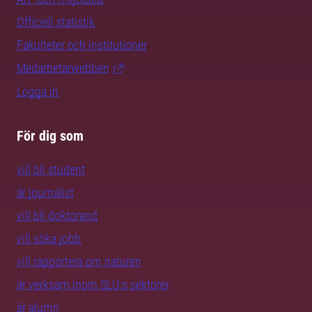
Officiell statistik
Fakulteter och institutioner
Medarbetarwebben
Logga in
För dig som
vill bli student
är journalist
vill bli doktorand
vill söka jobb
vill rapportera om naturen
är verksam inom SLU:s sektorer
är alumn