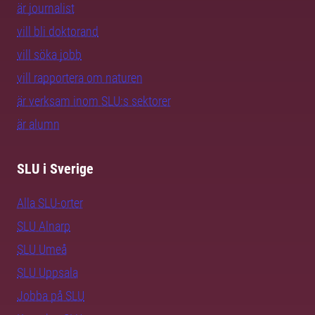
är journalist
vill bli doktorand
vill söka jobb
vill rapportera om naturen
är verksam inom SLU:s sektorer
är alumn
SLU i Sverige
Alla SLU-orter
SLU Alnarp
SLU Umeå
SLU Uppsala
Jobba på SLU