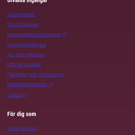
Utvalda ingångar
Studentwebb
SLU-biblioteket
Universitetsdjursjukhuset
Centrumbildningar
Art- och miljödata
Officiell statistik
Fakulteter och institutioner
Medarbetarwebben
Logga in
För dig som
vill bli student