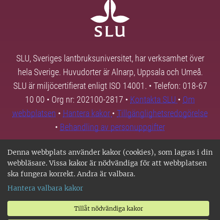
SLU, Sveriges lantbruksuniversitet, har verksamhet över
hela Sverige. Huvudorter är Alnarp, Uppsala och Umeå.
SLU är miljöcertifierat enligt ISO 14001. • Telefon: 018-67
10 00 • Org nr: 202100-2817 •
Kontakta SLU
•
Om
webbplatsen
•
Hantera kakor
•
Tillgänglighetsredogörelse
•
Behandling av personuppgifter
Denna webbplats använder kakor (cookies), som lagras i din
webbläsare. Vissa kakor är nödvändiga för att webbplatsen
ska fungera korrekt. Andra är valbara.
Hantera valbara kakor
Tillåt nödvändiga kakor