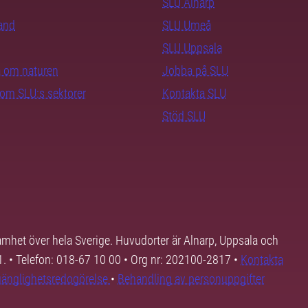
SLU Alnarp
rand
SLU Umeå
SLU Uppsala
ra om naturen
Jobba på SLU
nom SLU:s sektorer
Kontakta SLU
Stöd SLU
samhet över hela Sverige. Huvudorter är Alnarp, Uppsala och
01. • Telefon: 018-67 10 00 • Org nr: 202100-2817 •
Kontakta
lgänglighetsredogörelse
•
Behandling av personuppgifter