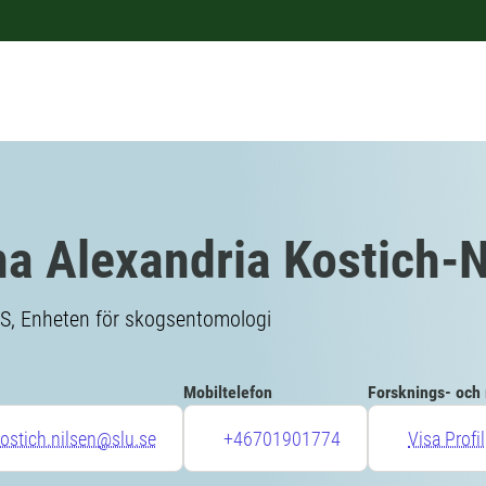
na Alexandria Kostich-N
 S, Enheten för skogsentomologi
Mobiltelefon
Forsknings- och
kostich.nilsen@slu.se
+46701901774
Visa Profil