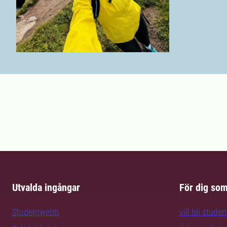
Utvalda ingångar
För dig so
Studentwebb
vill bli studen