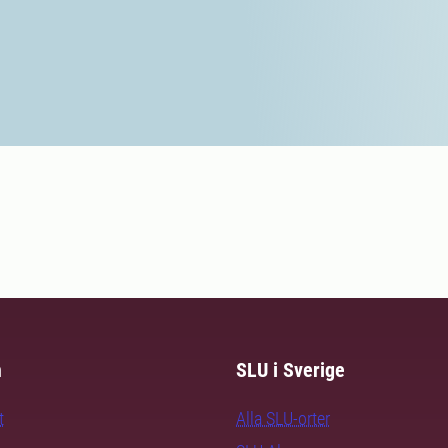
m
SLU i Sverige
t
Alla SLU-orter