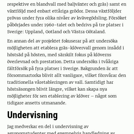
respektive en blandvall med baljväxter och gräs) samt en
växtföljd med enbart ettåriga grödor. Dessa växtföljder
prövas under fyra olika nivåer av kvävegödsling. Försöket
påbörjades under 1960-talet och bedrivs på tre platser i
Sverige: Uppland, Gotland och Västra Götaland.
En annan del av projektet fokuserar på att undersöka
möjligheten att etablera gräs-klövervall genom insådd i
höstsäd på hösten, med särskilt fokus på klöverns
överlevnad och prestation. Detta undersöks i tvååriga
fältförsök på fyra platser i Sverige. Bakgrunden är att
försommartorka blivit allt vanligare, vilket försvårar den
traditionella våretableringen av vall. Samtidigt har
höstsäsongen blivit längre, vilket kan skapa nya
möjligheter för sen etablering av klöver – något som
tidigare ansetts utmanande.
Undervisning
Jag medverkar en del i undervisning av
agronomstudenter med exempelvis handledning av