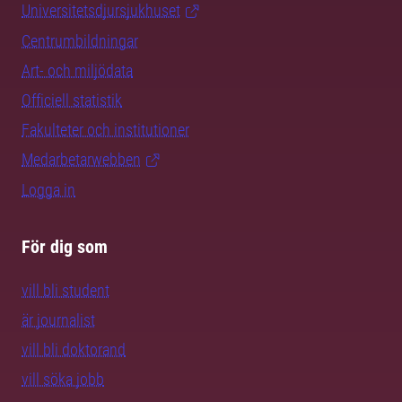
Universitetsdjursjukhuset
Centrumbildningar
Art- och miljödata
Officiell statistik
Fakulteter och institutioner
Medarbetarwebben
Logga in
För dig som
vill bli student
är journalist
vill bli doktorand
vill söka jobb