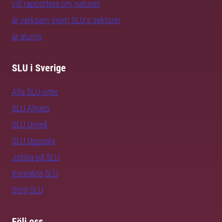
vill rapportera om naturen
är verksam inom SLU:s sektorer
är alumn
SLU i Sverige
Alla SLU-orter
SLU Alnarp
SLU Umeå
SLU Uppsala
Jobba på SLU
Kontakta SLU
Stöd SLU
Följ oss