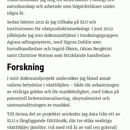
naturkunskap och arbetade som högstdielärare under
några år.
Sedan hösten 2021 är jag tillbaka på SLU och
institutionen för växtproduktionsekologi. I juni 2022
påbörjade jag min doktorandtjänst i forskningsgruppen
Agrara odlingssystem, med Sigrun Dahlin som
huvudhandledare och Ingrid Öborn, Göran Bergkvist
samt Christine Watson som biträdande handledare.
Forskning
I mitt doktorandprojekt undersöker jag bland annat
vallens betydelse i växtföljden – både för avkastningen
av ettåriga grödor och för markbördighet, med fokus på
potentiell kvävemineralisering, skrymdensitet och
sammansättningen av markkol.
Till denna del av projektet använder jag data från ett av
SLU:s långliggande fältförsök, där tre olika sexåriga
växtföljder jämförs: två med två år av vall (en gräsvall