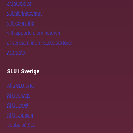
är journalist
vill bli doktorand
vill söka jobb
vill rapportera om naturen
är verksam inom SLU:s sektorer
är alumn
SLU i Sverige
Alla SLU-orter
SLU Alnarp
SLU Umeå
SLU Uppsala
Jobba på SLU