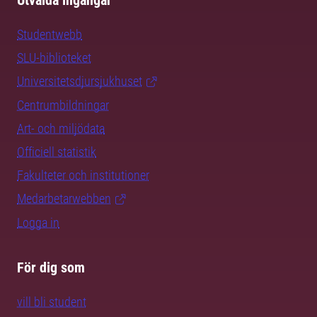
Utvalda ingångar
Studentwebb
SLU-biblioteket
Universitetsdjursjukhuset
Centrumbildningar
Art- och miljödata
Officiell statistik
Fakulteter och institutioner
Medarbetarwebben
Logga in
För dig som
vill bli student