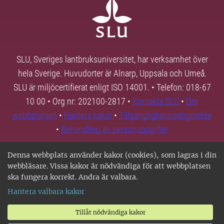
SLU, Sveriges lantbruksuniversitet, har verksamhet över
hela Sverige. Huvudorter är Alnarp, Uppsala och Umeå.
SLU är miljöcertifierat enligt ISO 14001. • Telefon: 018-67
10 00 • Org nr: 202100-2817 •
Kontakta SLU
•
Om
webbplatsen
•
Hantera kakor
•
Tillgänglighetsredogörelse
•
Behandling av personuppgifter
Denna webbplats använder kakor (cookies), som lagras i din
webbläsare. Vissa kakor är nödvändiga för att webbplatsen
ska fungera korrekt. Andra är valbara.
Hantera valbara kakor
Tillåt nödvändiga kakor