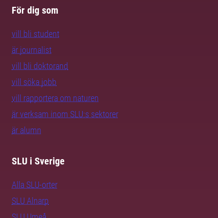
För dig som
vill bli student
är journalist
vill bli doktorand
vill söka jobb
vill rapportera om naturen
är verksam inom SLU:s sektorer
är alumn
SLU i Sverige
Alla SLU-orter
SLU Alnarp
SLU Umeå