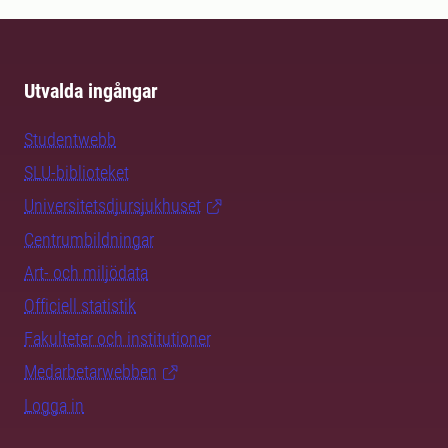
Utvalda ingångar
Studentwebb
SLU-biblioteket
Universitetsdjursjukhuset
Centrumbildningar
Art- och miljödata
Officiell statistik
Fakulteter och institutioner
Medarbetarwebben
Logga in