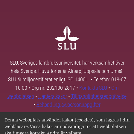
SLU, Sveriges lantbruksuniversitet, har verksamhet över
hela Sverige. Huvudorter är Alnarp, Uppsala och Umeå.
SLU är miljöcertifierat enligt ISO 14001. • Telefon: 018-67
10 00 • Org nr: 202100-2817 •
Kontakta SLU
•
Om
webbplatsen
•
Hantera kakor
•
Tillgänglighetsredogörelse
•
Behandling av personuppgifter
Denna webbplats använder kakor (cookies), som lagras i din
webbläsare. Vissa kakor är nödvändiga för att webbplatsen
ska fungera korrekt. Andra är valbara.