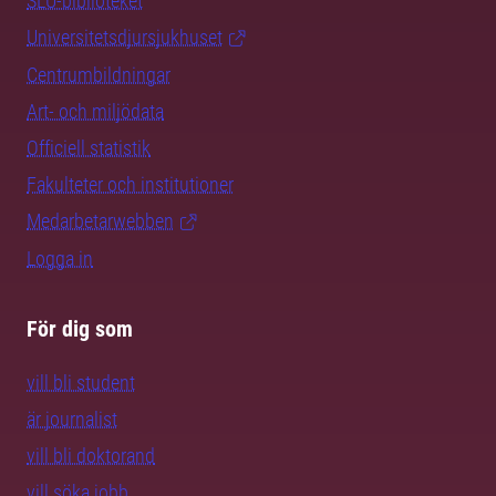
SLU-biblioteket
Universitetsdjursjukhuset
Centrumbildningar
Art- och miljödata
Officiell statistik
Fakulteter och institutioner
Medarbetarwebben
Logga in
För dig som
vill bli student
är journalist
vill bli doktorand
vill söka jobb