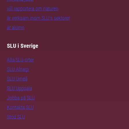
vill rapportera om naturen
är verksam inom SLU:s sektorer
är alumn
SLU i Sverige
Alla SLU-orter
SLU Alnarp
SLU Umeå
SLU Uppsala
Jobba på SLU
Kontakta SLU
Stöd SLU