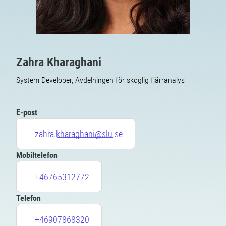
Zahra Kharaghani
System Developer, Avdelningen för skoglig fjärranalys
E-post
zahra.kharaghani@slu.se
Mobiltelefon
+46765312772
Telefon
+46907868320