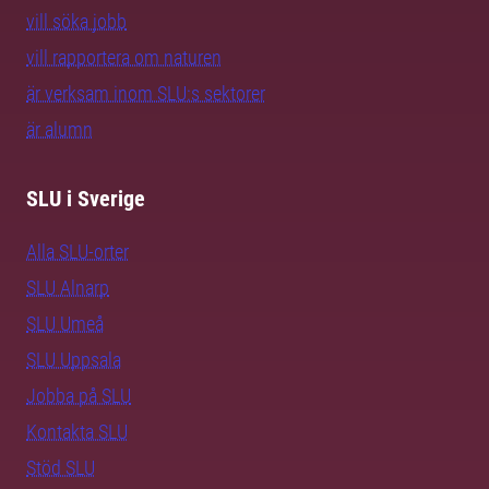
vill söka jobb
vill rapportera om naturen
är verksam inom SLU:s sektorer
är alumn
SLU i Sverige
Alla SLU-orter
SLU Alnarp
SLU Umeå
SLU Uppsala
Jobba på SLU
Kontakta SLU
Stöd SLU