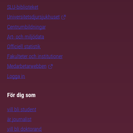
SLU-biblioteket
Universitetsdjursjukhuset
Centrumbildningar
Art- och miljödata
Officiell statistik
Fakulteter och institutioner
Medarbetarwebben
Logga in
För dig som
vill bli student
är journalist
vill bli doktorand