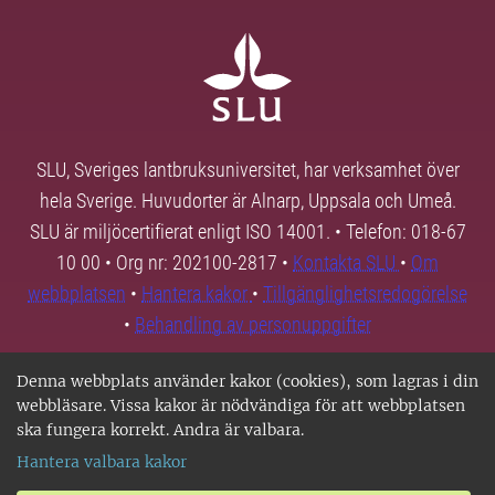
SLU, Sveriges lantbruksuniversitet, har verksamhet över
hela Sverige. Huvudorter är Alnarp, Uppsala och Umeå.
SLU är miljöcertifierat enligt ISO 14001. • Telefon: 018-67
10 00 • Org nr: 202100-2817 •
Kontakta SLU
•
Om
webbplatsen
•
Hantera kakor
•
Tillgänglighetsredogörelse
•
Behandling av personuppgifter
Denna webbplats använder kakor (cookies), som lagras i din
webbläsare. Vissa kakor är nödvändiga för att webbplatsen
ska fungera korrekt. Andra är valbara.
Hantera valbara kakor