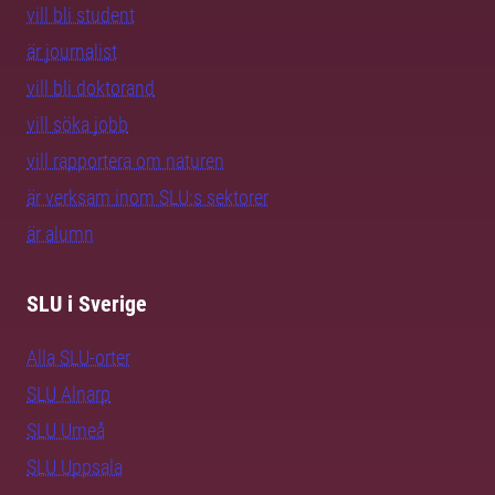
vill bli student
är journalist
vill bli doktorand
vill söka jobb
vill rapportera om naturen
är verksam inom SLU:s sektorer
är alumn
SLU i Sverige
Alla SLU-orter
SLU Alnarp
SLU Umeå
SLU Uppsala