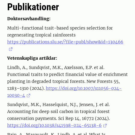
Publikationer
Doktorsavhandling:
Multi-functional trait-based species selection for
regenerating tropical rainforests
https://publications.slu.se/?file=publ/show&id=130466
Vetenskapliga artiklar:
Lindh, A., Sundqvist, M.K., Axelsson, E.P. et al.
Functional traits to predict financial value of enrichment
planting in degraded tropical forests. New Forests 55,
1283–1310 (2024).
https://doi.org/10.1007/s11056-024-
10030-4
Sundqvist, M.K., Hasselquist, N.J., Jensen, J. et al.
Accounting for deep soil carbon in tropical forest
conservation payments. Sci Rep 14, 16772 (2024).
https://doi.org/10.1038/s41598-024-65138-6
Pain, A., Marquardt, K., Lindh, A. et al. What Is