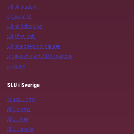
vill bli student
är journalist
vill bli doktorand
vill söka jobb
vill rapportera om naturen
är verksam inom SLU:s sektorer
är alumn
SLU i Sverige
Alla SLU-orter
SLU Alnarp
SLU Umeå
SLU Uppsala