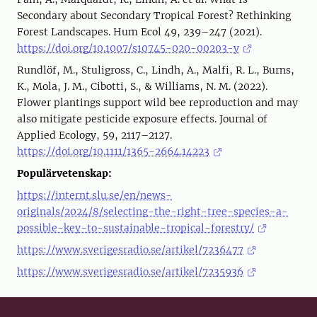
Secondary about Secondary Tropical Forest? Rethinking
Forest Landscapes. Hum Ecol 49, 239–247 (2021).
https://doi.org/10.1007/s10745-020-00203-y
Rundlöf, M., Stuligross, C., Lindh, A., Malfi, R. L., Burns,
K., Mola, J. M., Cibotti, S., & Williams, N. M. (2022).
Flower plantings support wild bee reproduction and may
also mitigate pesticide exposure effects. Journal of
Applied Ecology, 59, 2117–2127.
https://doi.org/10.1111/1365-2664.14223
Populärvetenskap:
https://internt.slu.se/en/news-
originals/2024/8/selecting-the-right-tree-species-a-
possible-key-to-sustainable-tropical-forestry/
https://www.sverigesradio.se/artikel/7236477
https://www.sverigesradio.se/artikel/7235936