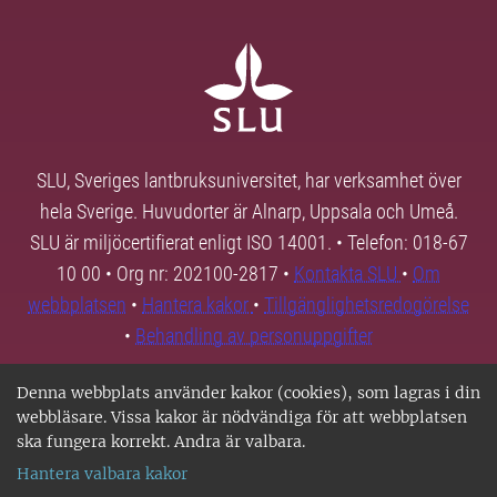
SLU, Sveriges lantbruksuniversitet, har verksamhet över
hela Sverige. Huvudorter är Alnarp, Uppsala och Umeå.
SLU är miljöcertifierat enligt ISO 14001. • Telefon: 018-67
10 00 • Org nr: 202100-2817 •
Kontakta SLU
•
Om
webbplatsen
•
Hantera kakor
•
Tillgänglighetsredogörelse
•
Behandling av personuppgifter
Denna webbplats använder kakor (cookies), som lagras i din
webbläsare. Vissa kakor är nödvändiga för att webbplatsen
ska fungera korrekt. Andra är valbara.
Hantera valbara kakor