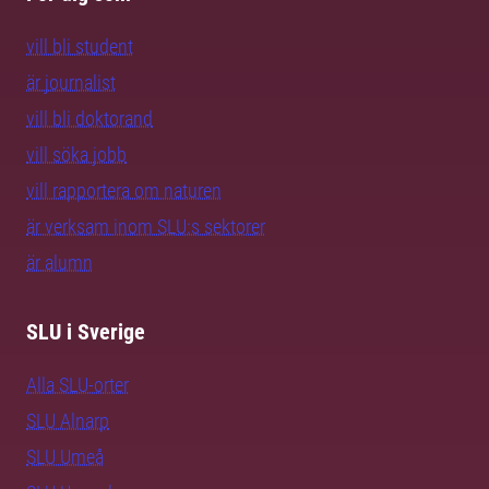
vill bli student
är journalist
vill bli doktorand
vill söka jobb
vill rapportera om naturen
är verksam inom SLU:s sektorer
är alumn
SLU i Sverige
Alla SLU-orter
SLU Alnarp
SLU Umeå