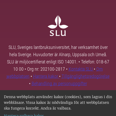
SLU, Sveriges lantbruksuniversitet, har verksamhet över
hela Sverige. Huvudorter är Alnarp, Uppsala och Umeå.
SLU är miljöcertifierat enligt ISO 14001. • Telefon: 018-67
10 00 • Org nr: 202100-2817 •
Kontakta SLU
•
Om
webbplatsen
•
Hantera kakor
•
Tillgänglighetsredogörelse
•
Behandling av personuppgifter
Denna webbplats använder kakor (cookies), som lagras i din
webbläsare. Vissa kakor är nödvändiga för att webbplatsen
ska fungera korrekt. Andra är valbara.
Hantera valbara kakor