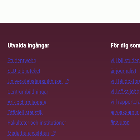
Utvalda ingångar
För dig so
Studentwebb
vill bli studen
SLU-biblioteket
är journalist
Universitetsdjursjukhuset
vill bli dokto
vill söka jobb
Centrumbildningar
vill rapporte
Art- och miljödata
är verksam i
Officiell statistik
är alumn
Fakulteter och institutioner
Medarbetarwebben