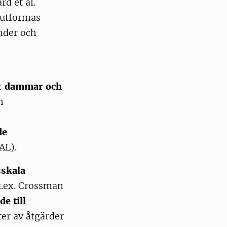
d et al.
 utformas
ender och
ar
dammar och
h
de
AL).
sskala
t.ex. Crossman
e till
er av åtgärder