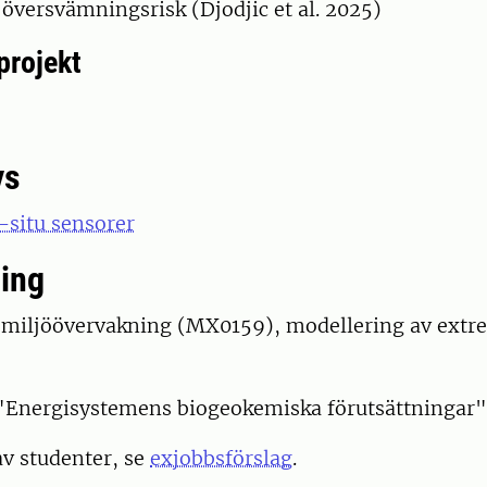
 översvämningsrisk (Djodjic et al. 2025)
projekt
ys
-situ sensorer
ing
 miljöövervakning (MX0159), modellering av extr
"Energisystemens biogeokemiska förutsättningar"
v studenter, se
exjobbsförslag
.