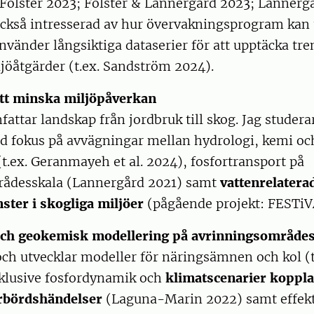
ölster 2023; Fölster & Lannergård 2023; Lannergår
 också intresserad av hur övervakningsprogram kan
använder långsiktiga dataserier för att upptäcka tr
ljöåtgärder (t.ex. Sandström 2024).
att minska miljöpåverkan
attar landskap från jordbruk till skog. Jag studer
 fokus på avvägningar mellan hydrologi, kemi oc
t.ex. Geranmayeh et al. 2024), fosfortransport på
ådesskala (Lannergård 2021) samt
vattenrelatera
ster i skogliga miljöer
(pågående projekt: FESTiV
och geokemisk modellering på avrinningsområde
och utvecklar modeller för näringsämnen och kol (
inklusive fosfordynamik och
klimatscenarier kopplad
rbördshändelser
(Laguna-Marin 2022) samt effekt