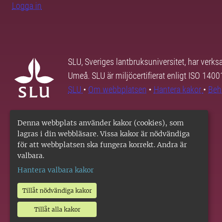
Logga in
SLU, Sveriges lantbruksuniversitet, har verk
Umeå. SLU är miljöcertifierat enligt ISO 140
SLU
•
Om webbplatsen
•
Hantera kakor
•
Beh
Denna webbplats använder kakor (cookies), som
lagras i din webbläsare. Vissa kakor är nödvändiga
för att webbplatsen ska fungera korrekt. Andra är
valbara.
Hantera valbara kakor
Tillåt nödvändiga kakor
Tillåt alla kakor