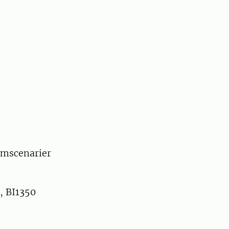
emscenarier
, BI1350