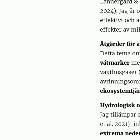
Lannergård & F
2024). Jag är
effektivt och 
effekter av mi
Åtgärder för 
Detta tema omf
våtmarker
med
växthusgaser (
avrinningsomr
ekosystemtjän
Hydrologisk 
Jag tillämpar 
et al. 2021), 
extrema nede