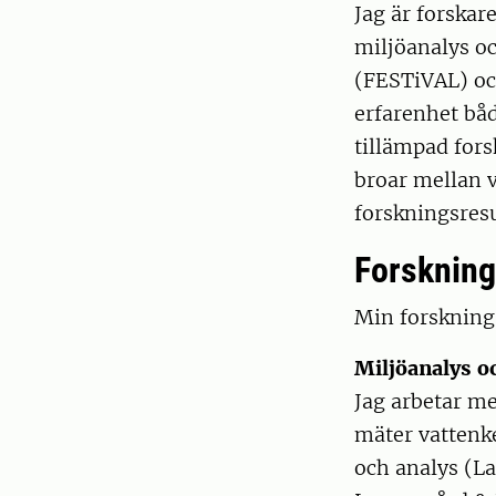
Jag är forskar
miljöanalys oc
(FESTiVAL) och
erfarenhet bå
tillämpad fors
broar mellan v
forskningsresu
Forskning
Min forskning 
Miljöanalys o
Jag arbetar m
mäter vattenke
och analys (La