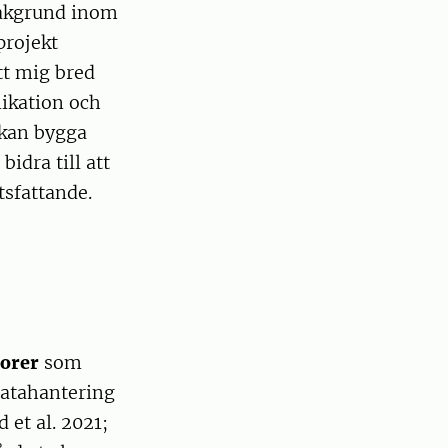
bakgrund inom
projekt
tt mig bred
ikation och
 kan bygga
idra till att
tsfattande.
sorer
som
 datahantering
 et al. 2021;