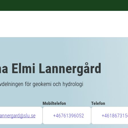
 Elmi Lannergård
vdelningen för geokemi och hydrologi
Mobiltelefon
Telefon
annergard@slu.se
+46761396052
+461867315