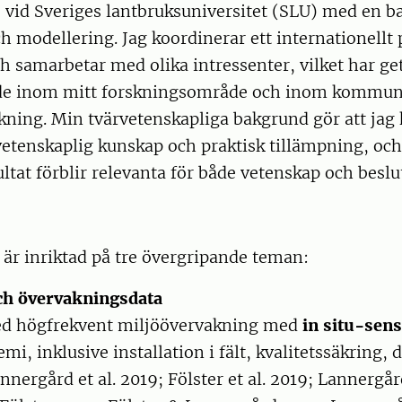
e vid Sveriges lantbruksuniversitet (SLU) med en 
h modellering. Jag koordinerar ett internationellt 
 samarbetar med olika intressenter, vilket har ge
de inom mitt forskningsområde och inom kommun
kning. Min tvärvetenskapliga bakgrund gör att jag
etenskaplig kunskap och praktisk tillämpning, och b
ltat förblir relevanta för både vetenskap och beslu
är inriktad på tre övergripande teman:
ch övervakningsdata
ed högfrekvent miljöövervakning med
in situ-sen
mi, inklusive installation i fält, kvalitetssäkring,
nnergård et al. 2019; Fölster et al. 2019; Lannergård