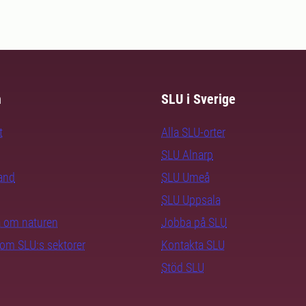
m
SLU i Sverige
t
Alla SLU-orter
SLU Alnarp
rand
SLU Umeå
SLU Uppsala
ra om naturen
Jobba på SLU
nom SLU:s sektorer
Kontakta SLU
Stöd SLU