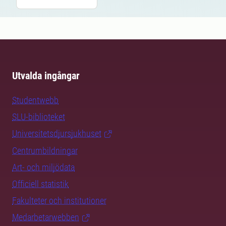
Utvalda ingångar
Studentwebb
SLU-biblioteket
Universitetsdjursjukhuset
Centrumbildningar
Art- och miljödata
Officiell statistik
Fakulteter och institutioner
Medarbetarwebben