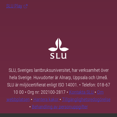
SLU Play
SLU, Sveriges lantbruksuniversitet, har verksamhet över
hela Sverige. Huvudorter är Alnarp, Uppsala och Umeå.
SLU är miljöcertifierat enligt ISO 14001. • Telefon: 018-67
10 00 • Org nr: 202100-2817 •
Kontakta SLU
•
Om
webbplatsen
•
Hantera kakor
•
Tillgänglighetsredogörelse
•
Behandling av personuppgifter