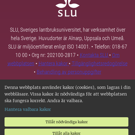
SLU, Sveriges lantbruksuniversitet, har verksamhet över
hela Sverige. Huvudorter är Alnarp, Uppsala och Umeå.
SLU är miljöcertifierat enligt ISO 14001. • Telefon: 018-67
10 00 • Org nr: 202100-2817 •
Kontakta SLU
•
Om
webbplatsen
•
Hantera kakor
•
Tillgänglighetsredogörelse
•
Behandling av personuppgifter
Denna webbplats använder kakor (cookies), som lagras i din
webbläsare. Vissa kakor är nödvändiga för att webbplatsen
ska fungera korrekt. Andra är valbara.
Hantera valbara kakor
Tillåt nödvändiga kakor
Tillåt alla kakor