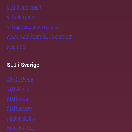
vill bli doktorand
vill söka jobb
vill rapportera om naturen
är verksam inom SLU:s sektorer
är alumn
SLU i Sverige
Alla SLU-orter
SLU Alnarp
SLU Umeå
SLU Uppsala
Jobba på SLU
Kontakta SLU