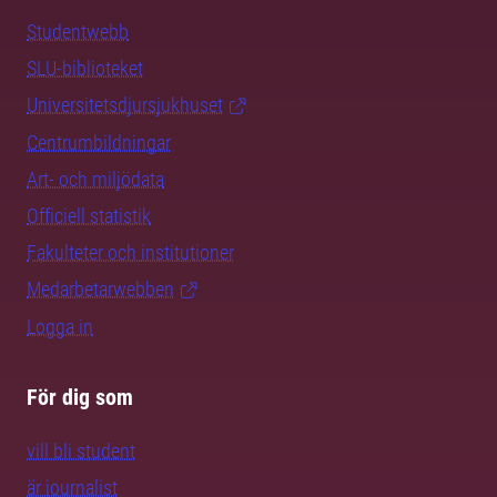
Studentwebb
SLU-biblioteket
Universitetsdjursjukhuset
Centrumbildningar
Art- och miljödata
Officiell statistik
Fakulteter och institutioner
Medarbetarwebben
Logga in
För dig som
vill bli student
är journalist