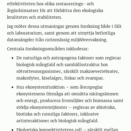
effektiviteten hos olika restaurerings- och
åtgärdsinsatser för att förbättra den ekologiska
kvaliteten och stabiliteten.
Jag möter dessa utmaningar genom forskning både i fält
och laboratorium, samt genom att utnyttja befintliga
datamängder från rutinmässig miljöövervakning.
Centrala forskningsområden inkluderar:
De naturliga och antropogena faktorer som reglerar
biologisk mångfald och samhällsstruktur hos
sötvattensorganismer, särskilt makroevertebrater,
makrofyter, kiselalger, fiskar och svampar.
Hur ekosystemfunktion – som återspeglar
ekosystemens förmåga att omsätta näringsämnen
och energi, producera livsmiljöer och biomassa samt
stödja ekosystemtjänster – regleras av abiotiska,
biotiska och rumsliga faktorer, inklusive
artinteraktioner och biologisk mångfald.
Ekologiska konnektivitetens roll – särskilt mellan