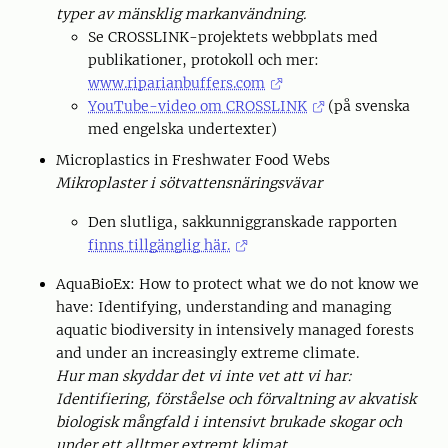
typer av mänsklig markanvändning.
Se CROSSLINK-projektets webbplats med
publikationer, protokoll och mer:
www.riparianbuffers.com
YouTube-video om CROSSLINK
(på svenska
med engelska undertexter)
Microplastics in Freshwater Food Webs
Mikroplaster i sötvattensnäringsvävar
Den slutliga, sakkunniggranskade rapporten
finns tillgänglig här.
AquaBioEx: How to protect what we do not know we
have: Identifying, understanding and managing
aquatic biodiversity in intensively managed forests
and under an increasingly extreme climate.
Hur man skyddar det vi inte vet att vi har:
Identifiering, förståelse och förvaltning av akvatisk
biologisk mångfald i intensivt brukade skogar och
under ett alltmer extremt klimat.