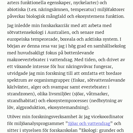
arters funktionella egenskaper, nyckelarter) och
abiotiska (t.ex. näringsämnen, temperatur) miljöfaktorer
påverkar biologisk mångfald och ekosystemens funktion.
Jag inledde min forskarkarriär med att arbeta med
sötvattensekologi i Australien, och senare med
europeiska tempererade, boreala och arktiska system. I
början av denna resa var jag i hög grad en samhällsekolog
med huvudsakligt fokus på bottenlevande
makroevertebrater i vattendrag. Med tiden, och drivet av
ett växande intresse för hur näringsvävar fungerar,
utvidgade jag min forskning till att omfatta ett bredare
spektrum av organismgrupper (fiskar, sötvattenslevande
kärlväxter, alger och svampar samt evertebrater i
strandzonen), olika livsmiljöer (sjöar, våtmarker,
strandhabitat) och ekosystemprocesser (nedbrytning av
löv, algproduktion, ekosystemandning).
Utöver min forskningsverksamhet är jag vicekoordinator
för miljöanalysprogrammet ”
Sjöar och vattendrag
” och
sitter i styrelsen för forskarskolan ”Ekologi: grunder och