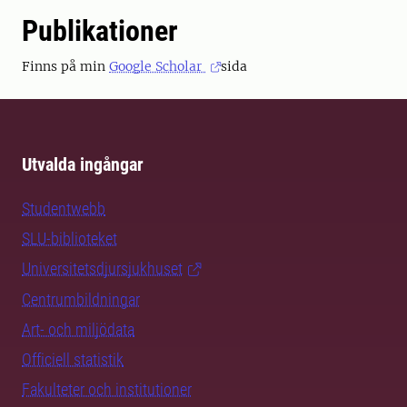
Publikationer
Finns på min
Google Scholar
sida
Utvalda ingångar
Studentwebb
SLU-biblioteket
Universitetsdjursjukhuset
Centrumbildningar
Art- och miljödata
Officiell statistik
Fakulteter och institutioner