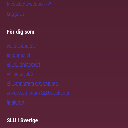
Medarbetarwebben
Logga in
För dig som
vill bli student
är journalist
vill bli doktorand
vill söka jobb
vill rapportera om naturen
är verksam inom SLU:s sektorer
är alumn
SLU i Sverige