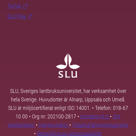
TikTok
SLU Play
SLU, Sveriges lantbruksuniversitet, har verksamhet över
hela Sverige. Huvudorter är Alnarp, Uppsala och Umeå.
SLU är miljöcertifierat enligt ISO 14001. • Telefon: 018-67
10 00 • Org nr: 202100-2817 •
Kontakta SLU
•
Om
webbplatsen
•
Hantera kakor
•
Tillgänglighetsredogörelse
•
Behandling av personuppgifter