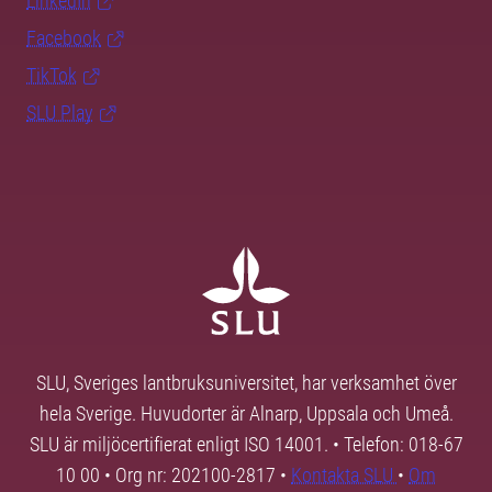
LinkedIn
Facebook
TikTok
SLU Play
SLU, Sveriges lantbruksuniversitet, har verksamhet över
hela Sverige. Huvudorter är Alnarp, Uppsala och Umeå.
SLU är miljöcertifierat enligt ISO 14001. • Telefon: 018-67
10 00 • Org nr: 202100-2817 •
Kontakta SLU
•
Om