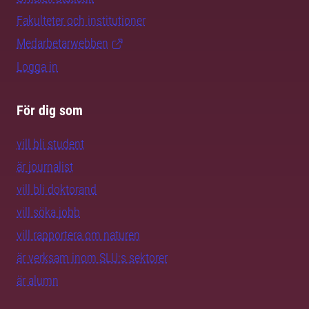
Fakulteter och institutioner
Medarbetarwebben
Logga in
För dig som
vill bli student
är journalist
vill bli doktorand
vill söka jobb
vill rapportera om naturen
är verksam inom SLU:s sektorer
är alumn