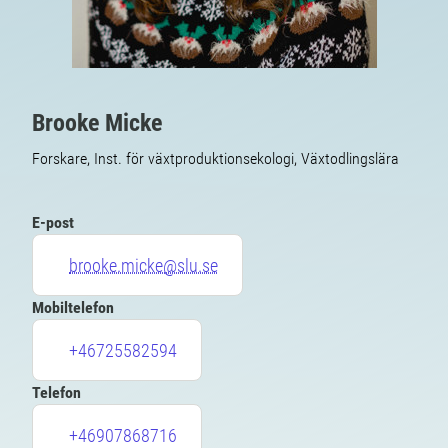
Brooke Micke
Forskare, Inst. för växtproduktionsekologi, Växtodlingslära
E-post
brooke.micke@slu.se
Mobiltelefon
+46725582594
Telefon
+46907868716