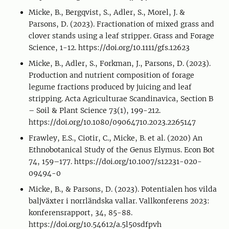
Micke, B., Bergqvist, S., Adler, S., Morel, J. &
Parsons, D. (2023). Fractionation of mixed grass and
clover stands using a leaf stripper. Grass and Forage
Science, 1-12. https://doi.org/10.1111/gfs.12623
Micke, B., Adler, S., Forkman, J., Parsons, D. (2023).
Production and nutrient composition of forage
legume fractions produced by juicing and leaf
stripping. Acta Agriculturae Scandinavica, Section B
– Soil & Plant Science 73(1), 199-212.
https://doi.org/10.1080/09064710.2023.2265147
Frawley, E.S., Ciotir, C., Micke, B. et al. (2020) An
Ethnobotanical Study of the Genus Elymus. Econ Bot
74, 159–177. https://doi.org/10.1007/s12231-020-
09494-0
Micke, B., & Parsons, D. (2023). Potentialen hos vilda
baljväxter i norrländska vallar. Vallkonferens 2023:
konferensrapport, 34, 85-88.
https://doi.org/10.54612/a.5l50sdfpvh