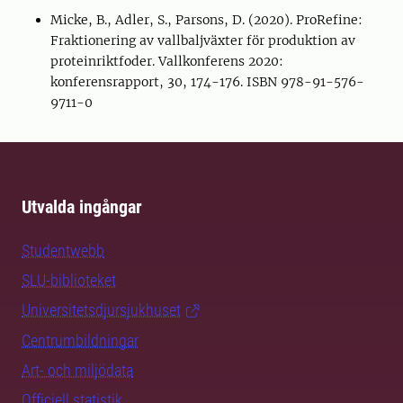
Micke, B., Adler, S., Parsons, D. (2020). ProRefine:
Fraktionering av vallbaljväxter för produktion av
proteinriktfoder. Vallkonferens 2020:
konferensrapport, 30, 174-176. ISBN 978-91-576-
9711-0
Utvalda ingångar
Studentwebb
SLU-biblioteket
Universitetsdjursjukhuset
Centrumbildningar
Art- och miljödata
Officiell statistik